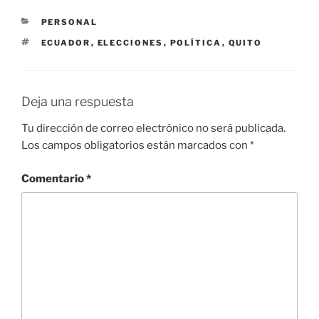
e
s
gr
e
e
p
CATEGORÍAS
PERSONAL
b
A
a
dI
a
ar
ETIQUETAS
ECUADOR
,
ELECCIONES
,
POLÍTICA
,
QUITO
o
p
m
n
m
tir
o
p
e
k
Deja una respuesta
Tu dirección de correo electrónico no será publicada.
Los campos obligatorios están marcados con
*
Comentario
*