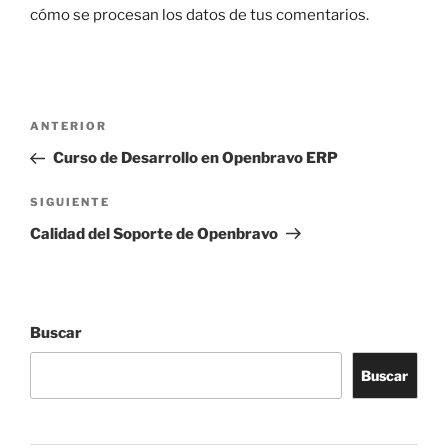
cómo se procesan los datos de tus comentarios.
Navegación
Entrada
ANTERIOR
de
anterior:
Curso de Desarrollo en Openbravo ERP
entradas
Siguiente
SIGUIENTE
entrada
Calidad del Soporte de Openbravo
Buscar
Buscar