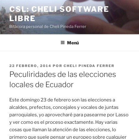
Saltar
CSL: CHELI SOFTWARE
al
LIBRE
contenido
Bitácora personal de Cheli Pineda Ferrer
Menú
PUBLICADO
22 FEBRERO, 2014
POR
CHELI PINEDA FERRER
EL
Peculiridades de las elecciones
locales de Ecuador
Este domingo 23 de febrero son las elecciones a
alcaldes, prefectos, concejales y vocales de juntas
parroquiales, yo aprovecharé para pasearme por Lasso
y ver como es el proceso exactamente. Hay varias
cosas que llaman la atención de las elecciones, lo
primero que suele pensar un europeo sobre cualquier