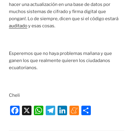
hacer una actualización en una base de datos por
muchos sistemas de cifrado y firma digital que
pongan!. Lo de siempre, dicen que si el código estará
auditado
y esas cosas.
Esperemos que no haya problemas mañana y que
ganen los que realmente quieren los ciudadanos
ecuatorianos.
Cheli
F
X
W
T
Li
M
C
a
h
el
n
e
o
c
at
e
k
n
m