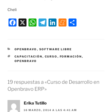
Cheli
F
X
W
T
Li
M
C
a
h
el
n
e
o
c
at
e
k
n
m
e
s
gr
e
e
p
CATEGORÍAS
OPENBRAVO
,
SOFTWARE LIBRE
b
A
a
dI
a
ar
ETIQUETAS
CAPACITACIÓN
,
CURSO
,
FORMACIÓN
,
o
p
m
n
m
tir
OPENBRAVO
o
p
e
k
19 respuestas a «Curso de Desarrollo en
Openbravo ERP»
Erika Tutillo
16 MARZO, 2014 A LAS 4:41 AM