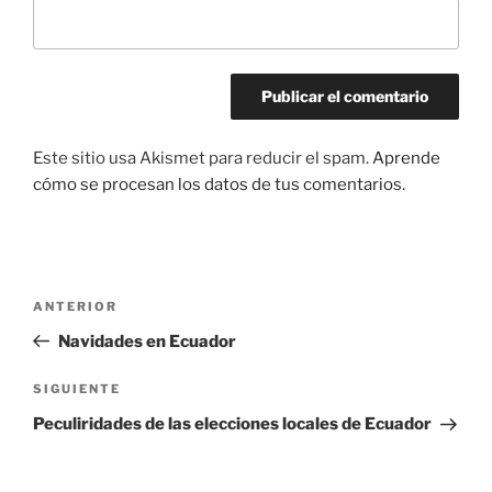
Este sitio usa Akismet para reducir el spam.
Aprende
cómo se procesan los datos de tus comentarios.
Navegación
Entrada
ANTERIOR
de
anterior:
Navidades en Ecuador
entradas
Siguiente
SIGUIENTE
entrada
Peculiridades de las elecciones locales de Ecuador