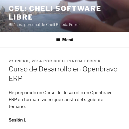
Saltar
CSL: CHELI SOFTWARE
al
LIBRE
contenido
Bitácora personal de Cheli Pineda Ferrer
Menú
PUBLICADO
27 ENERO, 2014
POR
CHELI PINEDA FERRER
EL
Curso de Desarrollo en Openbravo
ERP
He preparado un Curso de desarrollo en Openbravo
ERP en formato vídeo que consta del siguiente
temario.
Sesión 1