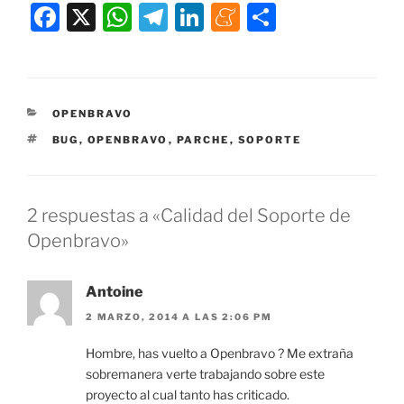
F
X
W
T
Li
M
C
a
h
el
n
e
o
c
at
e
k
n
m
e
s
gr
e
e
p
CATEGORÍAS
OPENBRAVO
b
A
a
dI
a
ar
ETIQUETAS
BUG
,
OPENBRAVO
,
PARCHE
,
SOPORTE
o
p
m
n
m
tir
o
p
e
k
2 respuestas a «Calidad del Soporte de
Openbravo»
Antoine
2 MARZO, 2014 A LAS 2:06 PM
Hombre, has vuelto a Openbravo ? Me extraña
sobremanera verte trabajando sobre este
proyecto al cual tanto has criticado.