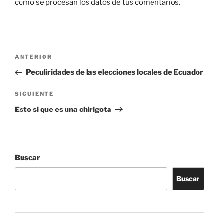
cómo se procesan los datos de tus comentarios.
Navegación
Entrada
ANTERIOR
de
anterior:
Peculiridades de las elecciones locales de Ecuador
entradas
Siguiente
SIGUIENTE
entrada
Esto si que es una chirigota
Buscar
Buscar