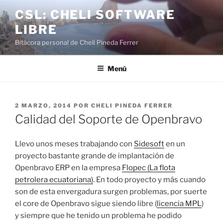
Saltar
CSL: CHELI SOFTWARE
al
LIBRE
contenido
Bitácora personal de Cheli Pineda Ferrer
Menú
PUBLICADO
2 MARZO, 2014
POR
CHELI PINEDA FERRER
EL
Calidad del Soporte de Openbravo
Llevo unos meses trabajando con
Sidesoft
en un
proyecto bastante grande de implantación de
Openbravo ERP en la empresa
Flopec (La flota
petrolera ecuatoriana)
. En todo proyecto y más cuando
son de esta envergadura surgen problemas, por suerte
el core de Openbravo sigue siendo libre (
licencia MPL
)
y siempre que he tenido un problema he podido