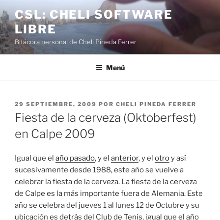
Saltar
CSL: CHELI SOFTWARE
al
LIBRE
contenido
Bitácora personal de Cheli Pineda Ferrer
Menú
PUBLICADO
29 SEPTIEMBRE, 2009
POR
CHELI PINEDA FERRER
EL
Fiesta de la cerveza (Oktoberfest)
en Calpe 2009
Igual que el
año pasado
, y el
anterior
, y el
otro
y así
sucesivamente desde 1988, este año se vuelve a
celebrar la fiesta de la cerveza. La fiesta de la cerveza
de Calpe es la más importante fuera de Alemania. Este
año se celebra del jueves 1 al lunes 12 de Octubre y su
ubicación es detrás del Club de Tenis, igual que el año