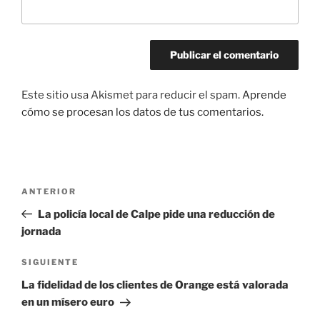
Este sitio usa Akismet para reducir el spam.
Aprende
cómo se procesan los datos de tus comentarios.
Navegación
Entrada
ANTERIOR
de
anterior:
La policía local de Calpe pide una reducción de
entradas
jornada
Siguiente
SIGUIENTE
entrada
La fidelidad de los clientes de Orange está valorada
en un mísero euro