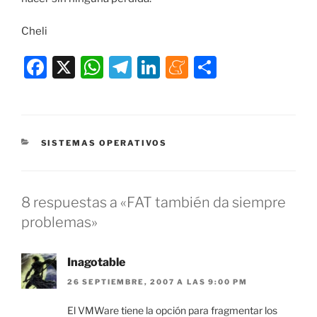
Cheli
F
X
W
T
Li
M
C
a
h
el
n
e
o
c
at
e
k
n
m
e
s
gr
e
e
p
CATEGORÍAS
SISTEMAS OPERATIVOS
b
A
a
dI
a
ar
o
p
m
n
m
tir
o
p
e
8 respuestas a «FAT también da siempre
k
problemas»
Inagotable
26 SEPTIEMBRE, 2007 A LAS 9:00 PM
El VMWare tiene la opción para fragmentar los