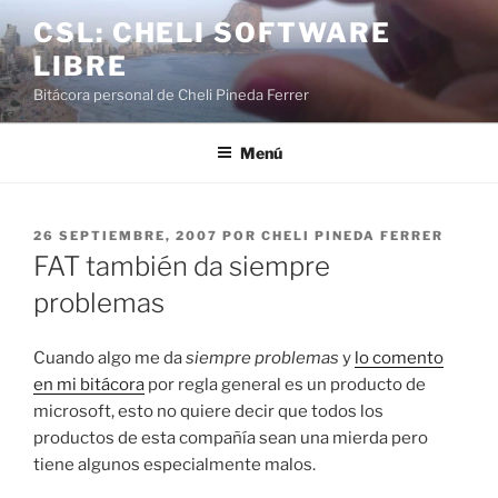
Saltar
CSL: CHELI SOFTWARE
al
LIBRE
contenido
Bitácora personal de Cheli Pineda Ferrer
Menú
PUBLICADO
26 SEPTIEMBRE, 2007
POR
CHELI PINEDA FERRER
EL
FAT también da siempre
problemas
Cuando algo me da
siempre problemas
y
lo comento
en mi bitácora
por regla general es un producto de
microsoft, esto no quiere decir que todos los
productos de esta compañía sean una mierda pero
tiene algunos especialmente malos.