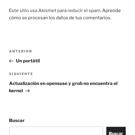
Este sitio usa Akismet para reducir el spam.
Aprende
cómo se procesan los datos de tus comentarios.
Navegación
Entrada
ANTERIOR
de
anterior:
Un portátil
entradas
Siguiente
SIGUIENTE
entrada
Actualización en opensuse y grub no encuentra el
kernel
Buscar
Buscar