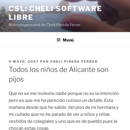
Saltar
CSL: CHELI SOFTWARE
al
LIBRE
contenido
Bitácora personal de Cheli Pineda Ferrer
Menú
PUBLICADO
9 MAYO, 2007
POR
CHELI PINEDA FERRER
EL
Todos los niños de Alicante son
pijos
Que no se me moleste nadie porque no es la intención
pero es que me ha parecido curioso un detalle. Esta
mañana desde que he salido del piso de mi hermana y
mi cuñado que no he parado de ver a niños y niñas
vestidos de colegiales y uno que es de pueblo pues le
chocan estas cosas.