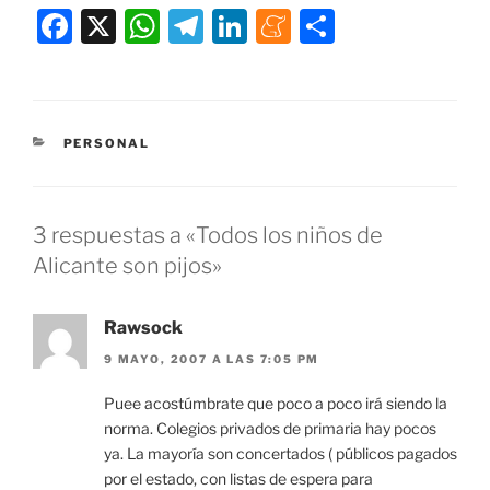
F
X
W
T
Li
M
C
a
h
el
n
e
o
c
at
e
k
n
m
e
s
gr
e
e
p
CATEGORÍAS
PERSONAL
b
A
a
dI
a
ar
o
p
m
n
m
tir
o
p
e
3 respuestas a «Todos los niños de
k
Alicante son pijos»
Rawsock
9 MAYO, 2007 A LAS 7:05 PM
Puee acostúmbrate que poco a poco irá siendo la
norma. Colegios privados de primaria hay pocos
ya. La mayoría son concertados ( públicos pagados
por el estado, con listas de espera para