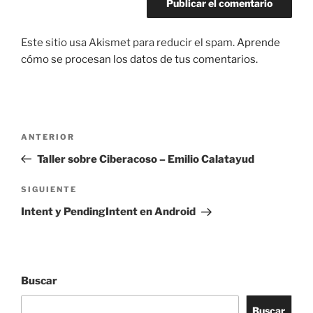
Este sitio usa Akismet para reducir el spam.
Aprende
cómo se procesan los datos de tus comentarios.
Navegación
Entrada
ANTERIOR
de
anterior:
Taller sobre Ciberacoso – Emilio Calatayud
entradas
Siguiente
SIGUIENTE
entrada
Intent y PendingIntent en Android
Buscar
Buscar