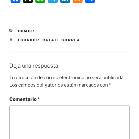
a
h
el
n
e
o
c
at
e
k
n
m
e
s
gr
e
e
p
CATEGORÍAS
HUMOR
b
A
a
dI
a
ar
ETIQUETAS
ECUADOR
,
RAFAEL CORREA
o
p
m
n
m
tir
o
p
e
k
Deja una respuesta
Tu dirección de correo electrónico no será publicada.
Los campos obligatorios están marcados con
*
Comentario
*