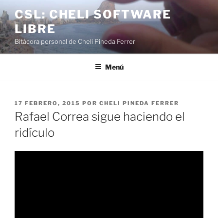
Saltar
CSL: CHELI SOFTWARE
al
LIBRE
contenido
Bitácora personal de Cheli Pineda Ferrer
Menú
PUBLICADO
17 FEBRERO, 2015
POR
CHELI PINEDA FERRER
EL
Rafael Correa sigue haciendo el
ridículo