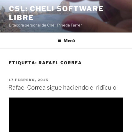
Saltar
CSL: CHELI SOFTWARE
al
LIBRE
contenido
Bitácora personal de Cheli Pineda Ferrer
Menú
ETIQUETA:
RAFAEL CORREA
PUBLICADO
17 FEBRERO, 2015
EL
Rafael Correa sigue haciendo el ridículo