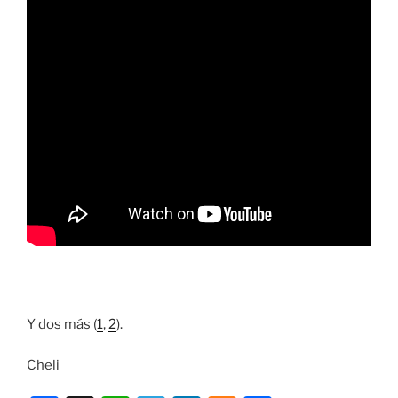
Y dos más (
1
,
2
).
Cheli