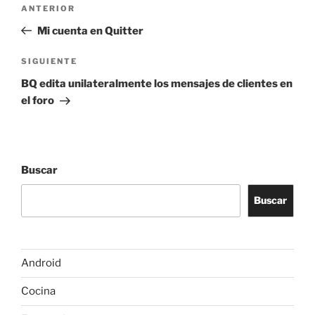
Navegación
Entrada
ANTERIOR
de
anterior:
Mi cuenta en Quitter
entradas
Siguiente
SIGUIENTE
entrada
BQ edita unilateralmente los mensajes de clientes en
el foro
Buscar
Buscar
Android
Cocina