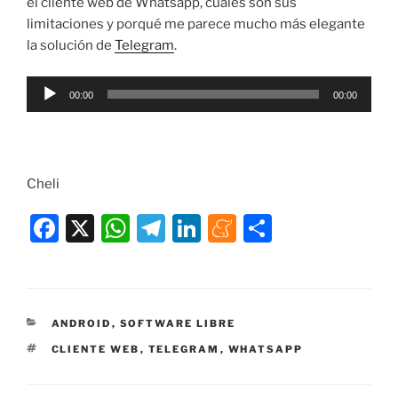
el cliente web de Whatsapp, cuales son sus
limitaciones y porqué me parece mucho más elegante
la solución de
Telegram
.
Reproductor
00:00
00:00
de
audio
Cheli
F
X
W
T
Li
M
C
a
h
el
n
e
o
c
at
e
k
n
m
e
s
gr
e
e
p
CATEGORÍAS
ANDROID
,
SOFTWARE LIBRE
b
A
a
dI
a
ar
ETIQUETAS
CLIENTE WEB
,
TELEGRAM
,
WHATSAPP
o
p
m
n
m
tir