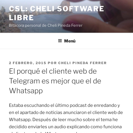
Saltar
CSL: CHELI SOFTWARE
al
LIBRE
contenido
Bitácora personal de Cheli Pineda Ferrer
Menú
PUBLICADO
2 FEBRERO, 2015
POR
CHELI PINEDA FERRER
EL
El porqué el cliente web de
Telegram es mejor que el de
Whatsapp
Estaba escuchando el último podcast de enredando y
en el apartado de noticias anunciaron el cliente web de
Whatsapp. Después de leer mucho sobre el tema he
decidido enviarles un audio explicando como funciona