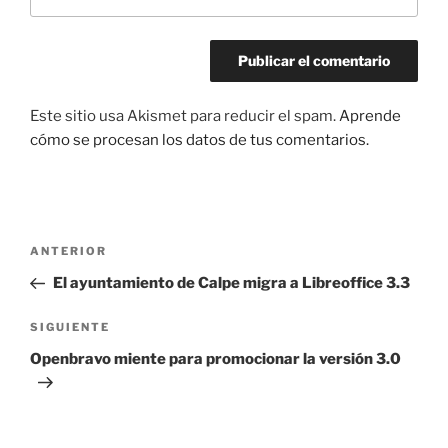
Este sitio usa Akismet para reducir el spam.
Aprende
cómo se procesan los datos de tus comentarios.
Navegación
Entrada
ANTERIOR
de
anterior:
El ayuntamiento de Calpe migra a Libreoffice 3.3
entradas
Siguiente
SIGUIENTE
entrada
Openbravo miente para promocionar la versión 3.0