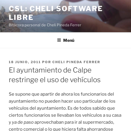
Saltar
CSL: CHELI SOFTWARE
al
LIBRE
contenido
Bitácora personal de Cheli Pineda Ferrer
Menú
PUBLICADO
18 JUNIO, 2011
POR
CHELI PINEDA FERRER
EL
El ayuntamiento de Calpe
restringe el uso de vehículos
Se supone que apartir de ahora los funcionarios del
ayuntamiento no pueden hacer uso particular de los
vehículos del ayuntamiento. Es de todos sabido que
ciertos funcionarios se llevaban los vehículos a su casa
y
ya de paso
aprovechaban para ir al supermercado,
centro comercial o lo que hiciera falta ahorrandose