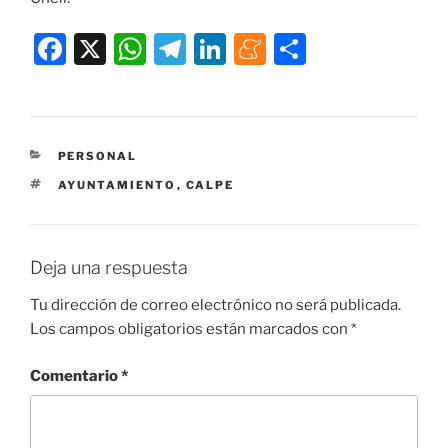
F
X
W
T
Li
M
C
a
h
el
n
e
o
c
at
e
k
n
m
e
s
gr
e
e
p
CATEGORÍAS
PERSONAL
b
A
a
dI
a
ar
ETIQUETAS
AYUNTAMIENTO
,
CALPE
o
p
m
n
m
tir
o
p
e
k
Deja una respuesta
Tu dirección de correo electrónico no será publicada.
Los campos obligatorios están marcados con
*
Comentario
*