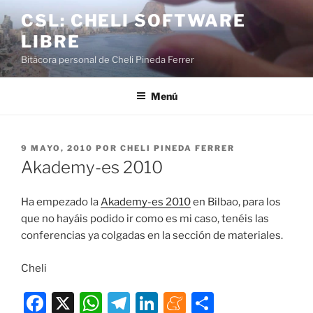
Saltar
CSL: CHELI SOFTWARE
al
LIBRE
contenido
Bitácora personal de Cheli Pineda Ferrer
Menú
PUBLICADO
9 MAYO, 2010
POR
CHELI PINEDA FERRER
EL
Akademy-es 2010
Ha empezado la
Akademy-es 2010
en Bilbao, para los
que no hayáis podido ir como es mi caso, tenéis las
conferencias ya colgadas en la sección de materiales.
Cheli
F
X
W
T
Li
M
C