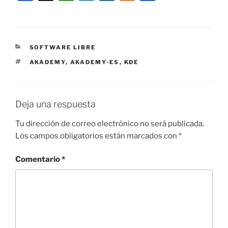
a
h
el
n
e
o
c
at
e
k
n
m
e
s
gr
e
e
p
CATEGORÍAS
SOFTWARE LIBRE
b
A
a
dI
a
ar
ETIQUETAS
AKADEMY
,
AKADEMY-ES
,
KDE
o
p
m
n
m
tir
o
p
e
k
Deja una respuesta
Tu dirección de correo electrónico no será publicada.
Los campos obligatorios están marcados con
*
Comentario
*