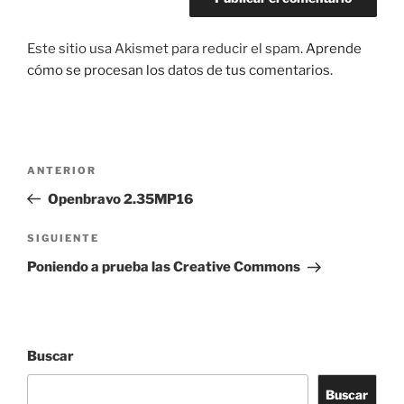
Este sitio usa Akismet para reducir el spam.
Aprende
cómo se procesan los datos de tus comentarios.
Navegación
Entrada
ANTERIOR
de
anterior:
Openbravo 2.35MP16
entradas
Siguiente
SIGUIENTE
entrada
Poniendo a prueba las Creative Commons
Buscar
Buscar