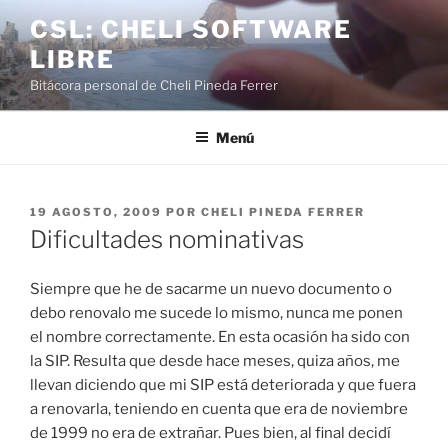
Saltar
CSL: CHELI SOFTWARE
al
LIBRE
contenido
Bitácora personal de Cheli Pineda Ferrer
Menú
PUBLICADO
19 AGOSTO, 2009
POR
CHELI PINEDA FERRER
EL
Dificultades nominativas
Siempre que he de sacarme un nuevo documento o
debo renovalo me sucede lo mismo, nunca me ponen
el nombre correctamente. En esta ocasión ha sido con
la SIP. Resulta que desde hace meses, quiza años, me
llevan diciendo que mi SIP está deteriorada y que fuera
a renovarla, teniendo en cuenta que era de noviembre
de 1999 no era de extrañar. Pues bien, al final decidí