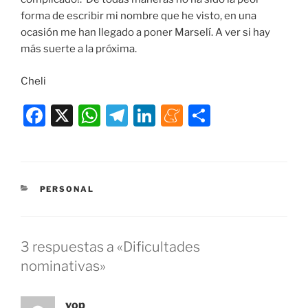
forma de escribir mi nombre que he visto, en una
ocasión me han llegado a poner Marselí. A ver si hay
más suerte a la próxima.
Cheli
F
X
W
T
Li
M
C
a
h
el
n
e
o
c
at
e
k
n
m
e
s
gr
e
e
p
CATEGORÍAS
PERSONAL
b
A
a
dI
a
ar
o
p
m
n
m
tir
o
p
e
3 respuestas a «Dificultades
k
nominativas»
yop