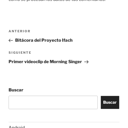
Navegación
Entrada
ANTERIOR
de
anterior:
Bitácora del Proyecto Ifach
entradas
Siguiente
SIGUIENTE
entrada
Primer videoclip de Morning Singer
Buscar
Buscar
Android