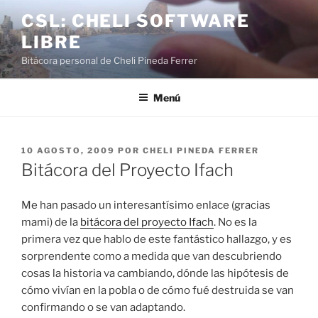
Saltar
CSL: CHELI SOFTWARE
al
LIBRE
contenido
Bitácora personal de Cheli Pineda Ferrer
Menú
PUBLICADO
10 AGOSTO, 2009
POR
CHELI PINEDA FERRER
EL
Bitácora del Proyecto Ifach
Me han pasado un interesantísimo enlace (gracias
mami) de la
bitácora del proyecto Ifach
. No es la
primera vez que hablo de este fantástico hallazgo, y es
sorprendente como a medida que van descubriendo
cosas la historia va cambiando, dónde las hipótesis de
cómo vivían en la pobla o de cómo fué destruida se van
confirmando o se van adaptando.