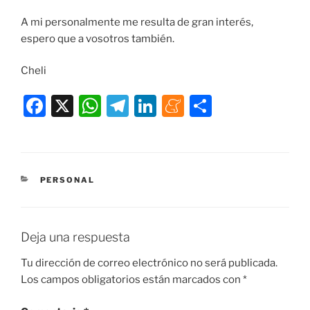
A mi personalmente me resulta de gran interés,
espero que a vosotros también.
Cheli
F
X
W
T
Li
M
C
a
h
el
n
e
o
c
at
e
k
n
m
e
s
gr
e
e
p
CATEGORÍAS
PERSONAL
b
A
a
dI
a
ar
o
p
m
n
m
tir
o
p
e
Deja una respuesta
k
Tu dirección de correo electrónico no será publicada.
Los campos obligatorios están marcados con
*