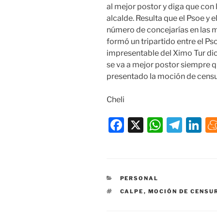
al mejor postor y diga que con 
alcalde. Resulta que el Psoe y 
número de concejarías en las m
formó un tripartido entre el Psoe
impresentable del Ximo Tur dic
se va a mejor postor siempre q
presentado la moción de censur
Cheli
F
X
W
T
Li
a
h
el
n
c
at
e
k
e
s
gr
e
CATEGORÍAS
PERSONAL
b
A
a
dI
ETIQUETAS
CALPE
,
MOCIÓN DE CENSU
o
p
m
n