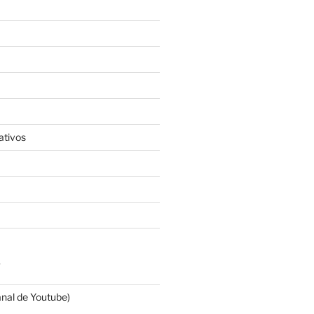
ativos
S
anal de Youtube)