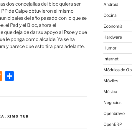
las dos concejalias del bloc quiera ser
Android
el PP de Calpe obtuvieron el mismo
Cocina
unicipales del año pasado con lo que se
, el Psd y el Bloc, ahora el
Economía
e que deja de dar su apoyo al Psoe y que
Hardware
ue le ponga como alcalde. Ya se ha
a y parece que esto tira para adelante.
Humor
Internet
Módulos de O
M
C
Móviles
e
o
n
m
Música
e
p
Negocios
a
ar
Openbravo
RA
,
XIMO TUR
m
tir
OpenERP