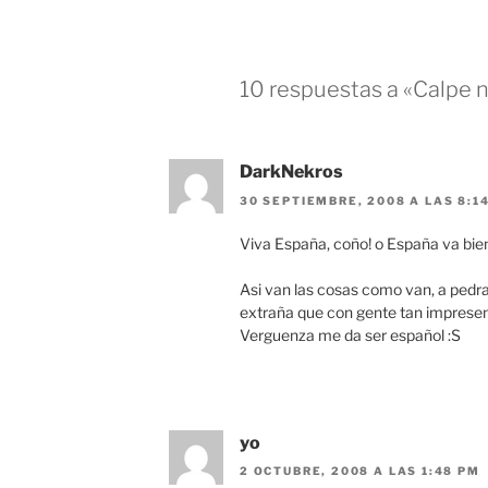
o
p
k
10 respuestas a «Calpe 
DarkNekros
30 SEPTIEMBRE, 2008 A LAS 8:1
Viva España, coño! o España va bie
Asi van las cosas como van, a pedra
extraña que con gente tan imprese
Verguenza me da ser español :S
yo
2 OCTUBRE, 2008 A LAS 1:48 PM