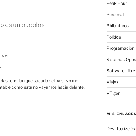
e
Peak Hour
Personal
no es un pueblo»
Philanthros
Política
Programación
4 AM
Sistemas Oper
n!
Software Libre
das tendrian que sacarlo del pais. No me
Viajes
ntable como esta no vayamos hacia delante.
VTiger
MIS ENLACE
Devirtualize (c