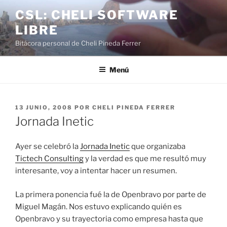
Saltar
CSL: CHELI SOFTWARE
al
LIBRE
contenido
Bitácora personal de Cheli Pineda Ferrer
Menú
PUBLICADO
13 JUNIO, 2008
POR
CHELI PINEDA FERRER
EL
Jornada Inetic
Ayer se celebró la
Jornada Inetic
que organizaba
Tictech Consulting
y la verdad es que me resultó muy
interesante, voy a intentar hacer un resumen.
La primera ponencia fué la de Openbravo por parte de
Miguel Magán. Nos estuvo explicando quién es
Openbravo y su trayectoria como empresa hasta que