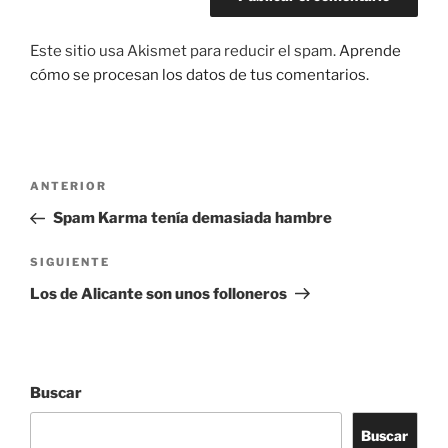
Este sitio usa Akismet para reducir el spam.
Aprende
cómo se procesan los datos de tus comentarios.
Navegación
Entrada
ANTERIOR
de
anterior:
Spam Karma tenía demasiada hambre
entradas
Siguiente
SIGUIENTE
entrada
Los de Alicante son unos folloneros
Buscar
Buscar