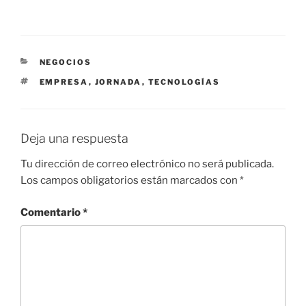
a
h
el
n
e
o
c
at
e
k
n
m
e
s
gr
e
e
p
CATEGORÍAS
NEGOCIOS
b
A
a
dI
a
ar
ETIQUETAS
EMPRESA
,
JORNADA
,
TECNOLOGÍAS
o
p
m
n
m
tir
o
p
e
k
Deja una respuesta
Tu dirección de correo electrónico no será publicada.
Los campos obligatorios están marcados con
*
Comentario
*