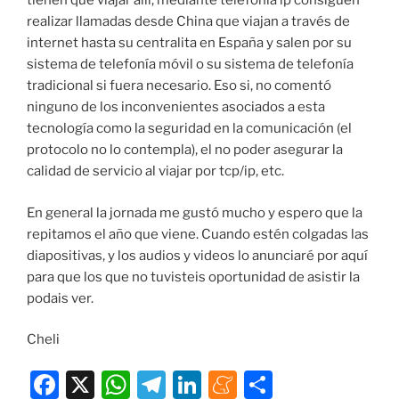
tienen que viajar allí, mediante telefonía ip consiguen
realizar llamadas desde China que viajan a través de
internet hasta su centralita en España y salen por su
sistema de telefonía móvil o su sistema de telefonía
tradicional si fuera necesario. Eso si, no comentó
ninguno de los inconvenientes asociados a esta
tecnología como la seguridad en la comunicación (el
protocolo no lo contempla), el no poder asegurar la
calidad de servicio al viajar por tcp/ip, etc.
En general la jornada me gustó mucho y espero que la
repitamos el año que viene. Cuando estén colgadas las
diapositivas, y los audios y videos lo anunciaré por aquí
para que los que no tuvisteis oportunidad de asistir la
podais ver.
Cheli
F
X
W
T
Li
M
C