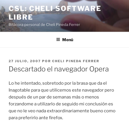
Saltar
CSL: CHELI SOFTWARE
al
LIBRE
contenido
Bitácora personal de Cheli Pineda Ferrer
Menú
PUBLICADO
27 JULIO, 2007
POR
CHELI PINEDA FERRER
EL
Descartado el navegador Opera
Lo he intentado, sobretodo por la brasa que da el
Inagotable para que utilicemos este navegador pero
después de un par de semanas más o menos
forzandome a utilizarlo de seguido mi conclusión es
que no le veo nada extraordinariamente bueno como
para preferirlo ante firefox.