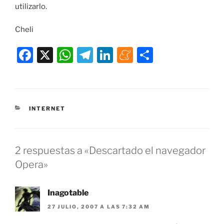
utilizarlo.
Cheli
F
X
W
T
Li
M
C
a
h
el
n
e
o
c
at
e
k
n
m
e
s
gr
e
e
p
CATEGORÍAS
INTERNET
b
A
a
dI
a
ar
o
p
m
n
m
tir
o
p
e
2 respuestas a «Descartado el navegador
k
Opera»
Inagotable
27 JULIO, 2007 A LAS 7:32 AM