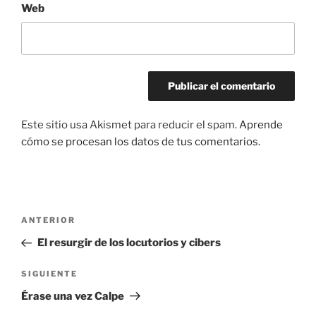
Web
Este sitio usa Akismet para reducir el spam.
Aprende
cómo se procesan los datos de tus comentarios.
Navegación
Entrada
ANTERIOR
de
anterior:
El resurgir de los locutorios y cibers
entradas
Siguiente
SIGUIENTE
entrada
Érase una vez Calpe