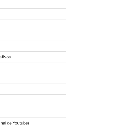
ativos
S
anal de Youtube)