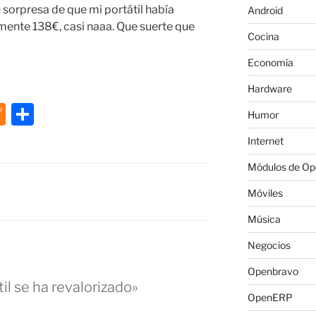
 sorpresa de que mi portátil había
Android
ente 138€, casi naaa. Que suerte que
Cocina
Economía
Hardware
M
C
Humor
e
o
Internet
n
m
Módulos de O
e
p
Móviles
a
ar
m
tir
Música
e
Negocios
Openbravo
il se ha revalorizado»
OpenERP