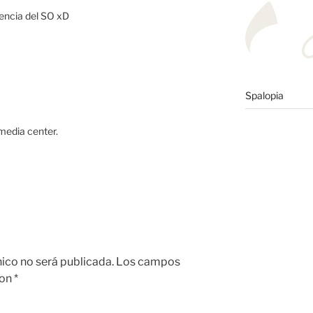
icencia del SO xD
Spalopia
media center.
nico no será publicada.
Los campos
con
*