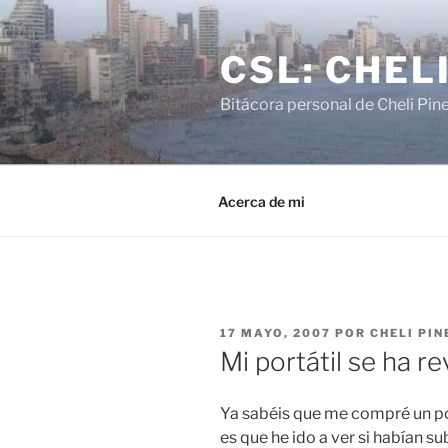
Saltar
al
CSL: CHEL
contenido
Bitácora personal de Cheli Pin
Acerca de mi
PUBLICADO
17 MAYO, 2007
POR
CHELI PIN
EL
Mi portátil se ha r
Ya sabéis que me compré un po
es que he ido a ver si habían su