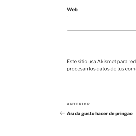
Web
Este sitio usa Akismet para red
procesan los datos de tus com
Navegación
Entrada
ANTERIOR
de
anterior:
Así da gusto hacer de pringao
entradas