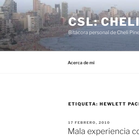
Saltar
al
CSL: CHEL
contenido
Bitácora personal de Cheli Pin
Acerca de mi
ETIQUETA:
HEWLETT PA
PUBLICADO
17 FEBRERO, 2010
EL
Mala experiencia 