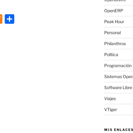
OpenERP
M
C
Peak Hour
e
o
Personal
n
m
Philanthros
e
p
a
ar
Política
m
tir
Programación
e
Sistemas Oper
Software Libre
Viajes
VTiger
MIS ENLACE