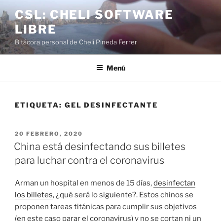
Saltar
CSL: CHELI SOFTWARE
al
LIBRE
contenido
Bitácora personal de Cheli Pineda Ferrer
Menú
ETIQUETA:
GEL DESINFECTANTE
PUBLICADO
20 FEBRERO, 2020
EL
China está desinfectando sus billetes
para luchar contra el coronavirus
Arman un hospital en menos de 15 días,
desinfectan
los billetes
, ¿qué será lo siguiente?. Estos chinos se
proponen tareas titánicas para cumplir sus objetivos
(en este caso parar el coronavirus) y no se cortan ni un