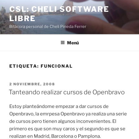
Saltar
CSL: CHELI SOFTWARE
al
LIBRE
contenido
Bitácora personal de Cheli Pineda Ferrer
Menú
ETIQUETA:
FUNCIONAL
PUBLICADO
2 NOVIEMBRE, 2008
EL
Tanteando realizar cursos de Openbravo
Estoy planteándome empezar a dar cursos de
Openbravo, la emrpesa Openbravo ya realiza una serie
de cursos pero tienen algunos inconvenientes. El
primero es que son muy caros y el segundo es que se
realizan en Madrid, Barcelona o Pamplona.