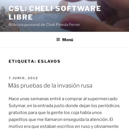
Saltar
CSL: CHELI SOFTWARE
al
LIBRE
contenido
Bitácora personal de Cheli Pineda Ferrer
Menú
ETIQUETA:
ESLAVOS
PUBLICADO
7 JUNIO, 2012
EL
Más pruebas de la invasión rusa
Hace unas semanas entré a comprar al supermercado
Solymar, en la entrada justo donde dejan los periódicos
gratuitos para que la gente los coja había unos
papelitos que me llamaron enseguida la atención. El
motivo era que estaban escritos en ruso y obviamente