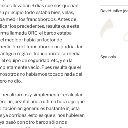
tonces llevaban 3 días que nos querían
Devirtualize (c
en principio todo estaba bien, velas,
aba medir los francobordos. Antes de
icar los precedentes, resulta que este
rma llamada ORC, el barco estaba
 el medidor había un factor de
 medición del francobordo no podría dar
a antigua regla el francobordo se medía
Spalopia
el equipo de seguridad, etc, y en la
mpletamente vacío. Pues resulta que el
y nosotros no habíamos tocado nada del
ero no dio.
o penalizarnos y simplemente recalcular
ero un juez italiano a última hora dijo que
lización en general es bastante injusta
 ya corridas, esto es que si nos hubieran
ya pasó con otro barco sólo nos