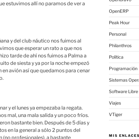
ue estuvimos allí no paramos de ver a
OpenERP
Peak Hour
Personal
na y del club náutico nos fuimos al
Philanthros
uvimos que esperar un rato a que nos
hizo tarde de ahí nos fuimos a Palma a
Política
ito de siesta y ya por la noche empezó
Programación
ción en avión así que quedamos para cenar
o.
Sistemas Oper
Software Libre
Viajes
enar y el lunes ya empezaba la regata.
VTiger
mal, una mala salida y un poco fríos.
fueron bastante bien. Después de 5 días y
tos en la general a sólo 2 puntos del
MIS ENLACE
n (no profesionales), a bastante