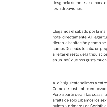
desgracia durante la semana q
los hidroaviones.
Llegamos el sábado por la maña
hotel directamente. Al llegar t
dieran la habitación y como se 
comer. Después tocaba un poqu
a llegar el resto de la tripula
en un Indú que nos gusta much
Al día siguiente salimos a entr
Como de costumbre empezamos 
Pero a partir de ahí las cosas 
a falta de sólo 1 íbamos los sex
quinto, y primeros de Corinthia