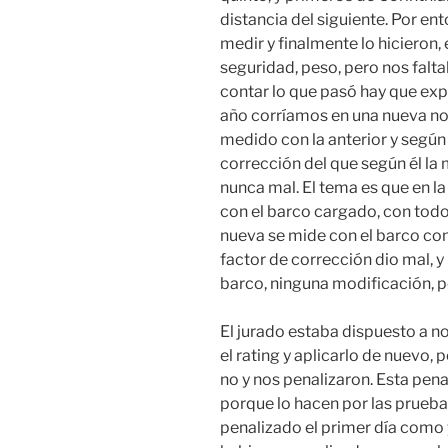
distancia del siguiente. Por en
medir y finalmente lo hicieron, 
seguridad, peso, pero nos falt
contar lo que pasó hay que expl
año corríamos en una nueva no
medido con la anterior y según
corrección del que según él la
nunca mal. El tema es que en l
con el barco cargado, con todo 
nueva se mide con el barco co
factor de corrección dio mal, 
barco, ninguna modificación, p
El jurado estaba dispuesto a n
el rating y aplicarlo de nuevo, p
no y nos penalizaron. Esta pena
porque lo hacen por las pruebas
penalizado el primer día como 