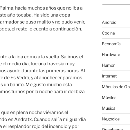
Palma, hacía muchos años que no iba a
este año tocaba. Ha sido una copa
armador se puso malito y no pudo venir,
Android
odos, el resto lo cuento a continuación.
Cocina
Economía
Hardware
nto a la ida como a la vuelta. Salimos el
e el medio día, fue una travesía muy
Humor
 nos ayudó durante las primeras horas. Al
Internet
te de Es Vedrá, y al anochecer paramos
os un bañito. Me gustó mucho esta
Módulos de O
amos turnos por la noche para ir de Ibiza
Móviles
Música
que en plena noche viéramos el
Negocios
ndo en Andratx. Cuando salí a mi guardia
a el resplandor rojo del incendio y por
Openbravo