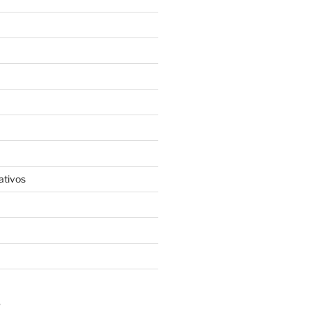
ativos
S