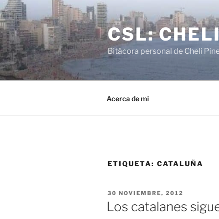
Saltar
al
CSL: CHEL
contenido
Bitácora personal de Cheli Pin
Acerca de mi
ETIQUETA:
CATALUÑA
PUBLICADO
30 NOVIEMBRE, 2012
EL
Los catalanes sigu