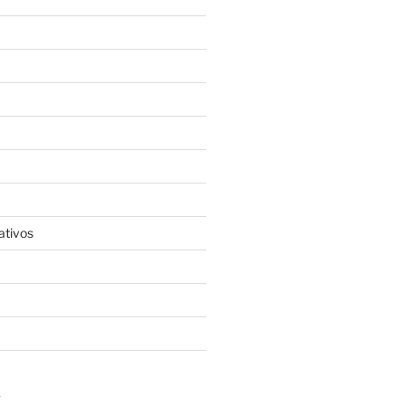
ativos
S