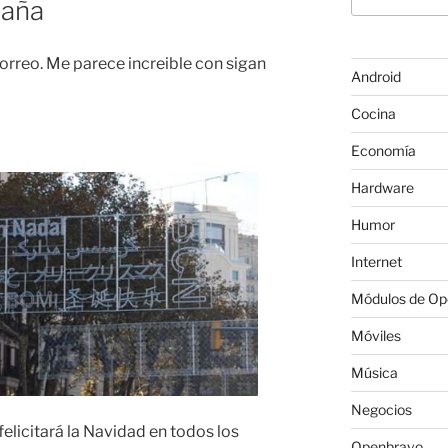
paña
correo. Me parece increible con sigan
Android
Cocina
Economía
Hardware
Humor
Internet
Módulos de O
Móviles
Música
Negocios
elicitará la Navidad en todos los
Openbravo