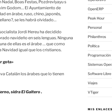
 Nadal, Boas Festas, Pozdrevlyayu s
ovim Godom… El Ayuntamiento de
OpenERP
ad en árabe, ruso, chino, japonés,
Peak Hour
ellano?, se les habrá olvidado…
Personal
 socialista Jordi Hereu ha decidido
Philanthros
umbrado navideño en seis lenguas. Ninguna
í, una de ellas es el árabe … que como
Política
 Navidad igual que los cristianos.
Programación
r gota»
Sistemas Oper
a Catalán los árabes que lo tienen
Software Libre
Viajes
rno, sidra El Gaitero .
VTiger
MIS ENLACE