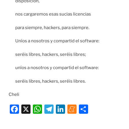
disposición,
nos cargaremos esas sucias licencias
para siempre, hackers, para siempre.
Uníos a nosotros y compartid el software:
seréis libres, hackers, seréis libres;
uníos a nosotros y compartid el software:
seréis libres, hackers, seréis libres.
Cheli
F
X
W
T
Li
M
C
a
h
el
n
e
o
c
at
e
k
n
m