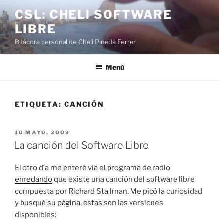
Saltar
CSL: CHELI SOFTWARE
al
LIBRE
contenido
Bitácora personal de Cheli Pineda Ferrer
Menú
ETIQUETA:
CANCIÓN
PUBLICADO
10 MAYO, 2009
EL
La canción del Software Libre
El otro día me enteré via el programa de radio
enredando
que existe una canción del software libre
compuesta por Richard Stallman. Me picó la curiosidad
y busqué
su página
, estas son las versiones
disponibles: