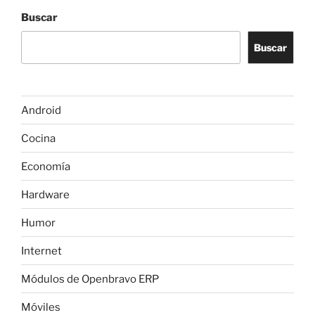
e
s
gr
e
e
p
Buscar
b
A
a
dI
a
ar
Buscar
o
p
m
n
m
tir
o
p
e
k
Android
Cocina
Economía
Hardware
Humor
Internet
Módulos de Openbravo ERP
Móviles