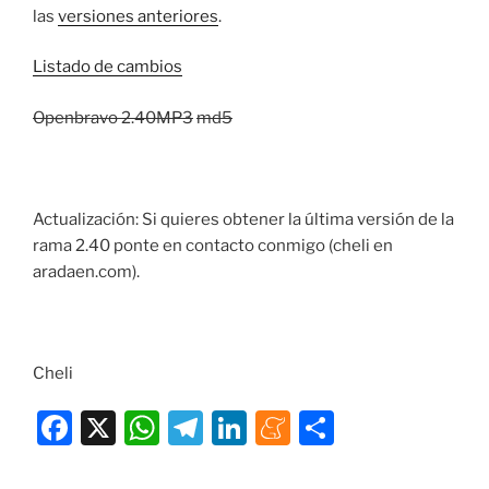
las
versiones anteriores
.
Listado de cambios
Openbravo 2.40MP3
md5
Actualización: Si quieres obtener la última versión de la
rama 2.40 ponte en contacto conmigo (cheli en
aradaen.com).
Cheli
F
X
W
T
Li
M
C
a
h
el
n
e
o