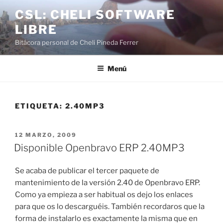
Saltar
CSL: CHELI SOFTWARE
al
LIBRE
contenido
Bitácora personal de Cheli Pineda Ferrer
Menú
ETIQUETA:
2.40MP3
PUBLICADO
12 MARZO, 2009
EL
Disponible Openbravo ERP 2.40MP3
Se acaba de publicar el tercer paquete de
mantenimiento de la versión 2.40 de Openbravo ERP.
Como ya empieza a ser habitual os dejo los enlaces
para que os lo descarguéis. También recordaros que la
forma de instalarlo es exactamente la misma que en