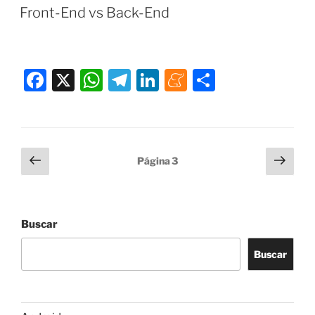
e
s
gr
e
e
p
EL
Front-End vs Back-End
b
A
a
dI
a
ar
o
p
m
n
m
tir
o
p
e
F
X
W
T
Li
M
C
k
a
h
el
n
e
o
c
at
e
k
n
m
e
s
gr
e
e
p
Paginación
Página
Sigu
Página
3
b
A
a
dI
a
ar
anterior
pági
de
o
p
m
n
m
tir
entradas
o
p
e
Buscar
k
Buscar