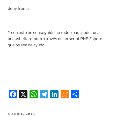
deny from all
Y con esto he conseguido un rodeo para poder usar
una «shell» remota a través de un script PHP. Espero
que os sea de ayuda.
F
X
W
T
Li
M
C
a
h
el
n
e
o
c
at
e
k
n
m
PUBLICADO
4 ABRIL, 2016