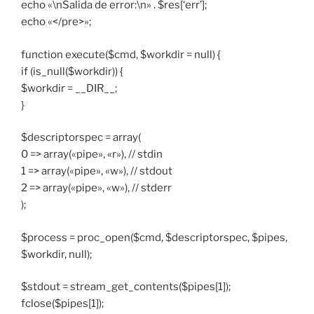
echo «\nSalida de error:\n» . $res[‘err’];
echo «</pre>»;
function execute($cmd, $workdir = null) {
if (is_null($workdir)) {
$workdir = __DIR__;
}
$descriptorspec = array(
0 => array(«pipe», «r»), // stdin
1 => array(«pipe», «w»), // stdout
2 => array(«pipe», «w»), // stderr
);
$process = proc_open($cmd, $descriptorspec, $pipes,
$workdir, null);
$stdout = stream_get_contents($pipes[1]);
fclose($pipes[1]);