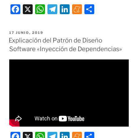
F
X
W
T
Li
M
C
a
h
el
n
e
o
c
at
e
k
n
m
PUBLICADO
17 JUNIO, 2019
e
s
gr
e
e
p
EL
Explicación del Patrón de Diseño
b
A
a
dI
a
ar
Software «Inyección de Dependencias»
o
p
m
n
m
tir
o
p
e
k
F
X
W
T
Li
M
C