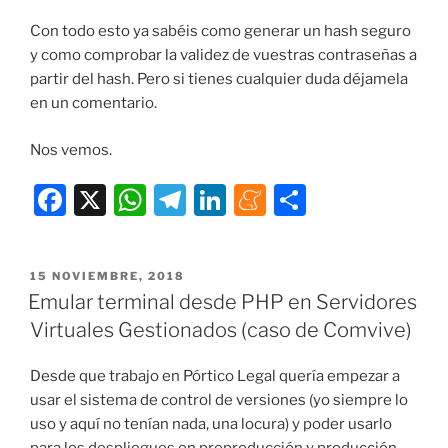
Con todo esto ya sabéis como generar un hash seguro
y como comprobar la validez de vuestras contraseñas a
partir del hash. Pero si tienes cualquier duda déjamela
en un comentario.
Nos vemos.
F
X
W
T
Li
M
C
a
h
el
n
e
o
c
at
e
k
n
m
PUBLICADO
15 NOVIEMBRE, 2018
e
s
gr
e
e
p
EL
Emular terminal desde PHP en Servidores
b
A
a
dI
a
ar
Virtuales Gestionados (caso de Comvive)
o
p
m
n
m
tir
Desde que trabajo en Pórtico Legal quería empezar a
o
p
e
usar el sistema de control de versiones (yo siempre lo
k
uso y aquí no tenían nada, una locura) y poder usarlo