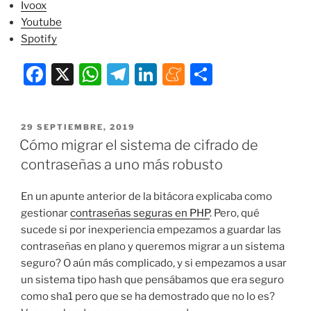
Ivoox
Youtube
Spotify
F
X
W
T
Li
M
C
a
h
el
n
e
o
c
at
e
k
n
m
PUBLICADO
29 SEPTIEMBRE, 2019
e
s
gr
e
e
p
EL
Cómo migrar el sistema de cifrado de
b
A
a
dI
a
ar
contraseñas a uno más robusto
o
p
m
n
m
tir
En un apunte anterior de la bitácora explicaba como
o
p
e
gestionar
contraseñas seguras en PHP
. Pero, qué
k
sucede si por inexperiencia empezamos a guardar las
contraseñas en plano y queremos migrar a un sistema
seguro? O aún más complicado, y si empezamos a usar
un sistema tipo hash que pensábamos que era seguro
como sha1 pero que se ha demostrado que no lo es?