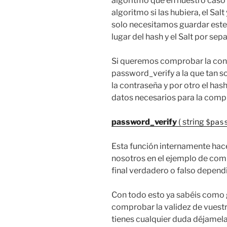
algoritmo que en nuestro cas
algoritmo si las hubiera, el Sal
solo necesitamos guardar este
lugar del hash y el Salt por sep
Si queremos comprobar la con
password_verify a la que tan s
la contraseña y por otro el has
datos necesarios para la comp
password_verify
( string
$pas
Esta función internamente hac
nosotros en el ejemplo de com
final verdadero o falso dependi
Con todo esto ya sabéis como 
comprobar la validez de vuestra
tienes cualquier duda déjamel