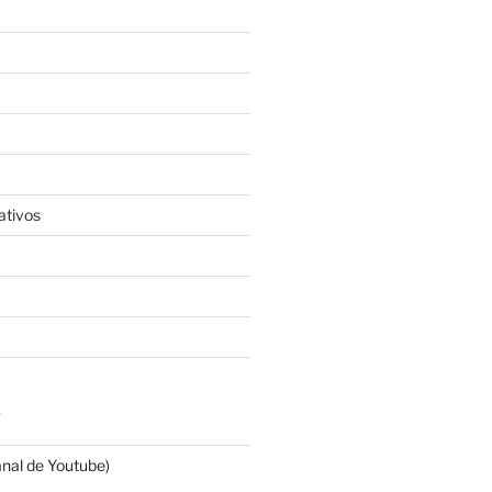
ativos
S
anal de Youtube)