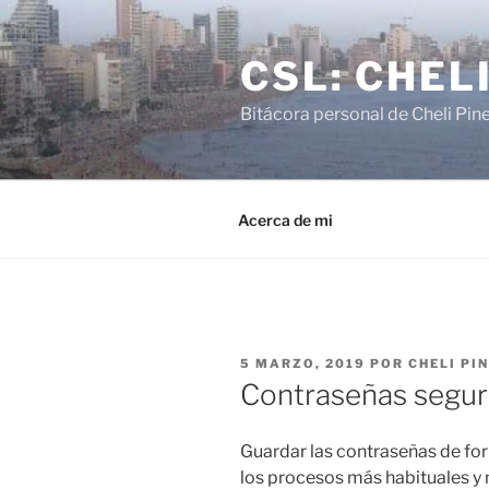
Saltar
al
CSL: CHEL
contenido
Bitácora personal de Cheli Pin
Acerca de mi
PUBLICADO
5 MARZO, 2019
POR
CHELI PI
EL
Contraseñas segu
Guardar las contraseñas de fo
los procesos más habituales y