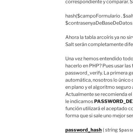
correspondiente y comparar. Se
hash($campoFormulario . $sa
$contrasenyaDeBaseDeDatos
Ahora la tabla arcoíris ya no si
Salt serán completamente dife
Una vez hemos entendido todo 
hacerlo en PHP? Pues usar las
password_verify. La primera g
automática, nosotros lo único 
en plano y el algoritmo seguro a
Actualmente se recomienda el
le indicamos
PASSWORD_DE
función utilizará el aceptado
forma que si sale uno mejor será
password_hash
( string
$pass