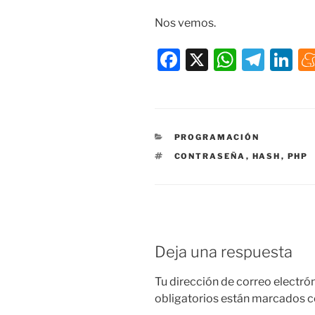
Nos vemos.
F
X
W
T
Li
a
h
el
n
c
at
e
k
e
s
gr
e
CATEGORÍAS
PROGRAMACIÓN
b
A
a
dI
ETIQUETAS
CONTRASEÑA
,
HASH
,
PHP
o
p
m
n
o
p
k
Deja una respuesta
Tu dirección de correo electró
obligatorios están marcados 