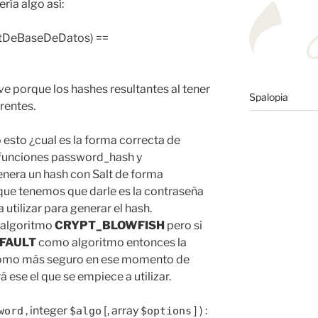
ría algo así:
ltDeBaseDeDatos) ==
rve porque los hashes resultantes al tener
Spalopia
rentes.
esto ¿cual es la forma correcta de
 funciones password_hash y
enera un hash con Salt de forma
que tenemos que darle es la contraseña
 utilizar para generar el hash.
 algoritmo
CRYPT_BLOWFISH
pero si
FAULT
como algoritmo entonces la
 como más seguro en ese momento de
 ese el que se empiece a utilizar.
, integer
[, array
] ) :
word
$algo
$options