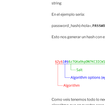
string
En el ejemplo sería:
password_hash(«hola»,
PASSWO
Esto nos generar un hash con e
Como veis tenemos todo lo nece