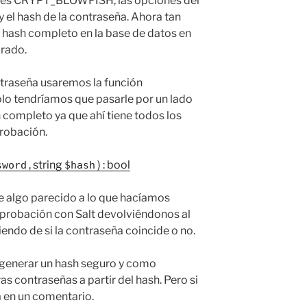
o es CRYPT_BLOWFISH, las opciones del
t y el hash de la contraseña. Ahora tan
 hash completo en la base de datos en
arado.
traseña usaremos la función
olo tendríamos que pasarle por un lado
h completo ya que ahí tiene todos los
robación.
, string
) : bool
sword
$hash
e algo parecido a lo que hacíamos
probación con Salt devolviéndonos al
endo de si la contraseña coincide o no.
generar un hash seguro y como
s contraseñas a partir del hash. Pero si
a en un comentario.