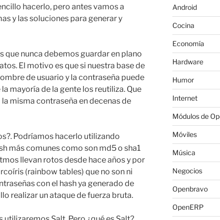
ncillo hacerlo, pero antes vamos a
Android
as y las soluciones para generar y
Cocina
Economía
es que nunca debemos guardar en plano
Hardware
atos. El motivo es que si nuestra base de
ombre de usuario y la contraseña puede
Humor
la mayoría de la gente los reutiliza. Que
Internet
a la misma contraseña en decenas de
Módulos de O
Móviles
s?. Podríamos hacerlo utilizando
hash más comunes como son md5 o sha1
Música
itmos llevan rotos desde hace años y por
Negocios
arcoíris (rainbow tables) que no son ni
ntraseñas con el hash ya generado de
Openbravo
o realizar un ataque de fuerza bruta.
OpenERP
s utilizaremos Salt. Pero ¿qué es Salt?