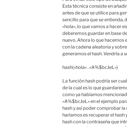
Esta técnica consiste en añadir
antes de que se utilice para g
sencillo para que se entienda,
«hola», lo que vamos a hacer e
deberemos guardar en base de 
nuevo. Ahora lo que hacemos e
con la cadena aleatoria y sobre
generamos el hash. Vendría a se
hash(«hola» . «A%$bcJeL»)
La función hash podría ser cual
de la cual es lo que guardare
como ya habíamos mencionado
«A%$bcJeL» en el ejemplo par
hash y así poder comprobar la
haríamos es recuperar el hash y
hash con la contraseña que intr