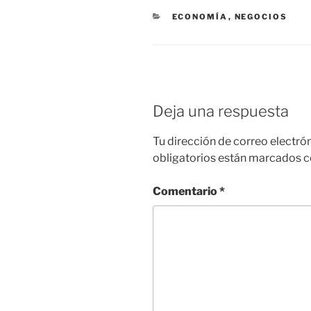
e
s
gr
e
CATEGORÍAS
ECONOMÍA
,
NEGOCIOS
b
A
a
dI
o
p
m
n
o
p
k
Deja una respuesta
Tu dirección de correo electró
obligatorios están marcados 
Comentario
*