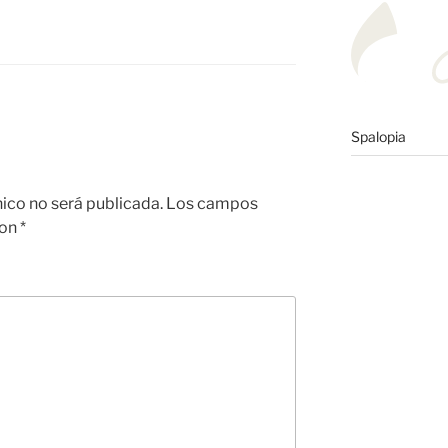
e
p
a
ar
m
tir
e
Spalopia
nico no será publicada.
Los campos
con
*