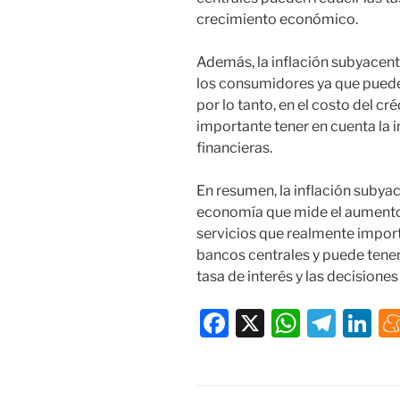
crecimiento económico.
Además, la inflación subyacent
los consumidores ya que puede 
por lo tanto, en el costo del cré
importante tener en cuenta la 
financieras.
En resumen, la inflación subyac
economía que mide el aumento g
servicios que realmente import
bancos centrales y puede tener 
tasa de interés y las decisiones
F
X
W
T
Li
a
h
el
n
c
at
e
k