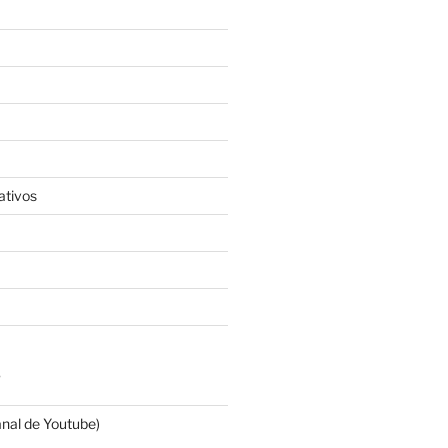
ativos
S
anal de Youtube)