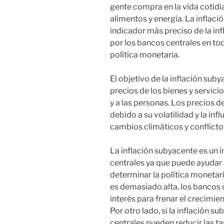
gente compra en la vida cotidia
alimentos y energía. La inflac
indicador más preciso de la inf
por los bancos centrales en to
política monetaria.
El objetivo de la inflación sub
precios de los bienes y servic
y a las personas. Los precios d
debido a su volatilidad y la in
cambios climáticos y conflictos
La inflación subyacente es un 
centrales ya que puede ayudar a
determinar la política monetari
es demasiado alta, los bancos 
interés para frenar el crecimie
Por otro lado, si la inflación 
centrales pueden reducir las ta