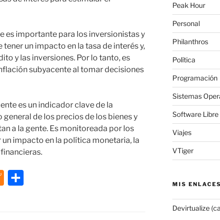
Peak Hour
Personal
e es importante para los inversionistas y
Philanthros
tener un impacto en la tasa de interés y,
dito y las inversiones. Por lo tanto, es
Política
inflación subyacente al tomar decisiones
Programación
Sistemas Oper
ente es un indicador clave de la
Software Libre
eneral de los precios de los bienes y
an a la gente. Es monitoreada por los
Viajes
un impacto en la política monetaria, la
VTiger
 financieras.
M
C
MIS ENLACE
e
o
n
m
Devirtualize (c