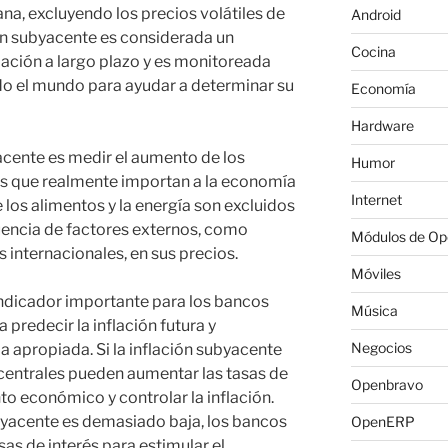
na, excluyendo los precios volátiles de
Android
ión subyacente es considerada un
Cocina
lación a largo plazo y es monitoreada
do el mundo para ayudar a determinar su
Economía
Hardware
yacente es medir el aumento de los
Humor
ios que realmente importan a la economía
Internet
e los alimentos y la energía son excluidos
fluencia de factores externos, como
Módulos de O
 internacionales, en sus precios.
Móviles
indicador importante para los bancos
Música
 predecir la inflación futura y
Negocios
a apropiada. Si la inflación subyacente
centrales pueden aumentar las tasas de
Openbravo
nto económico y controlar la inflación.
subyacente es demasiado baja, los bancos
OpenERP
sas de interés para estimular el