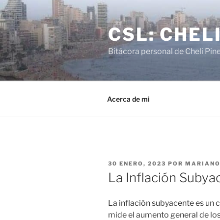
Saltar
al
CSL: CHEL
contenido
Bitácora personal de Cheli Pin
Acerca de mi
PUBLICADO
30 ENERO, 2023
POR
MARIANO
EL
La Inflación Subya
La inflación subyacente es u
mide el aumento general de los 