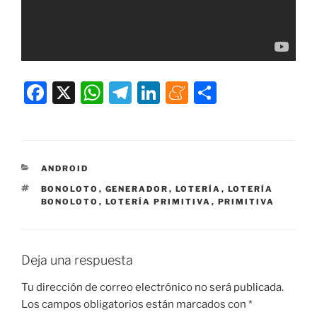
F
X
W
T
Li
M
C
a
h
el
n
e
o
c
at
e
k
n
m
e
s
gr
e
e
p
CATEGORÍAS
ANDROID
b
A
a
dI
a
ar
ETIQUETAS
BONOLOTO
,
GENERADOR
,
LOTERÍA
,
LOTERÍA
o
p
m
n
m
tir
BONOLOTO
,
LOTERÍA PRIMITIVA
,
PRIMITIVA
o
p
e
k
Deja una respuesta
Tu dirección de correo electrónico no será publicada.
Los campos obligatorios están marcados con
*