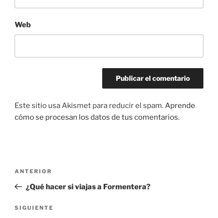
Web
Este sitio usa Akismet para reducir el spam.
Aprende
cómo se procesan los datos de tus comentarios.
Navegación
Entrada
ANTERIOR
de
anterior:
¿Qué hacer si viajas a Formentera?
entradas
Siguiente
SIGUIENTE