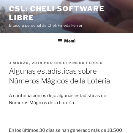
Saltar
CSL: CHELI SOFTWARE
al
LIBRE
contenido
Bitácora personal de Cheli Pineda Ferrer
Menú
PUBLICADO
3 MARZO, 2018
POR
CHELI PINEDA FERRER
EL
Algunas estadísticas sobre
Números Mágicos de la Lotería
A continuación os dejo algunas estadísticas de
Números Mágicos de la Lotería.
En los últimos 30 días se han generado más de 18.500