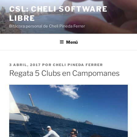
Saltar
CSL: CHELI SOFTWARE
al
LIBRE
contenido
Bitácora personal de Cheli Pineda Ferrer
Menú
PUBLICADO
3 ABRIL, 2017
POR
CHELI PINEDA FERRER
EL
Regata 5 Clubs en Campomanes