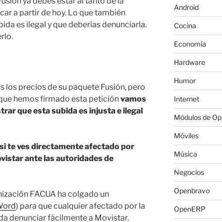
usión ya debes estar al tanto de la
Android
car a partir de hoy. Lo que también
ida es ilegal y que deberías denunciarla.
Cocina
rlo.
Economía
Hardware
Humor
 los precios de su paquete Fusión, pero
que hemos firmado esta petición
vamos
Internet
ar que esta subida es injusta e ilegal
Módulos de O
Móviles
si te ves directamente afectado por
Música
vistar ante las autoridades de
Negocios
Openbravo
nización FACUA ha colgado un
Word
) para que cualquier afectado por la
OpenERP
da denunciar fácilmente a Movistar.