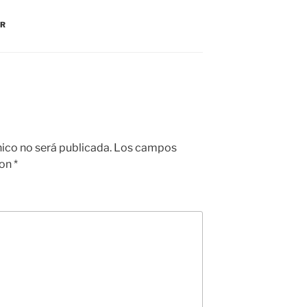
a
ar
AR
m
tir
e
nico no será publicada.
Los campos
con
*