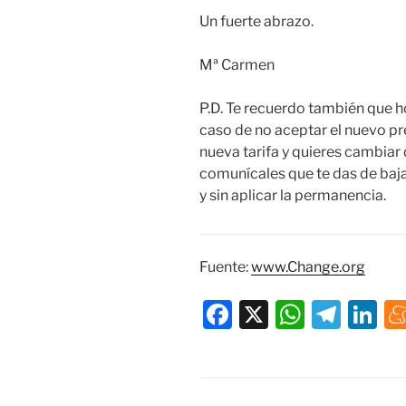
Un fuerte abrazo.
Mª Carmen
P.D. Te recuerdo también que ho
caso de no aceptar el nuevo pre
nueva tarifa y quieres cambiar
comunícales que te das de baja
y sin aplicar la permanencia.
Fuente:
www.Change.org
F
X
W
T
Li
a
h
el
n
c
at
e
k
e
s
gr
e