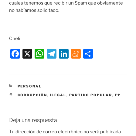
cuales tenemos que recibir un Spam que obviamente
no habíamos solicitado.
Cheli
F
X
W
T
Li
M
C
a
h
el
n
e
o
c
at
e
k
n
m
e
s
gr
e
e
p
CATEGORÍAS
PERSONAL
b
A
a
dI
a
ar
ETIQUETAS
CORRUPCIÓN
,
ILEGAL
,
PARTIDO POPULAR
,
PP
o
p
m
n
m
tir
o
p
e
k
Deja una respuesta
Tu dirección de correo electrónico no será publicada.