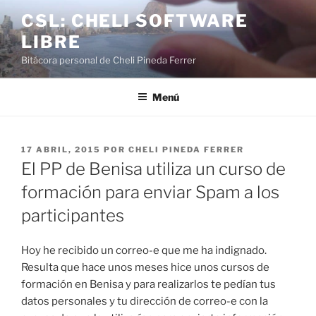
Saltar
CSL: CHELI SOFTWARE
al
LIBRE
contenido
Bitácora personal de Cheli Pineda Ferrer
Menú
PUBLICADO
17 ABRIL, 2015
POR
CHELI PINEDA FERRER
EL
El PP de Benisa utiliza un curso de
formación para enviar Spam a los
participantes
Hoy he recibido un correo-e que me ha indignado.
Resulta que hace unos meses hice unos cursos de
formación en Benisa y para realizarlos te pedían tus
datos personales y tu dirección de correo-e con la