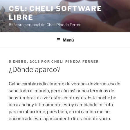
Saltar
CSL: CHELI SOFTWARE
al
LIBRE
contenido
Bitácora personal de Cheli Pineda Ferrer
Menú
PUBLICADO
5 ENERO, 2013
POR
CHELI PINEDA FERRER
EL
¿Dónde aparco?
Calpe cambia radicalmente de verano a invierno, eso lo
sabe todo el mundo, pero aún así nunca terminas de
acostumbrarte a ver estos contrastes. Esta noche he
ido a andar y últimamente estoy cambiando mi ruta
para no aburrirme, pues bien, en mi camino me he
encontrado este aparcamiento literalmente vacio.