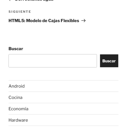
entradas
Siguiente
SIGUIENTE
entrada
HTML5: Modelo de Cajas Flexibles
Buscar
Buscar
Android
Cocina
Economía
Hardware