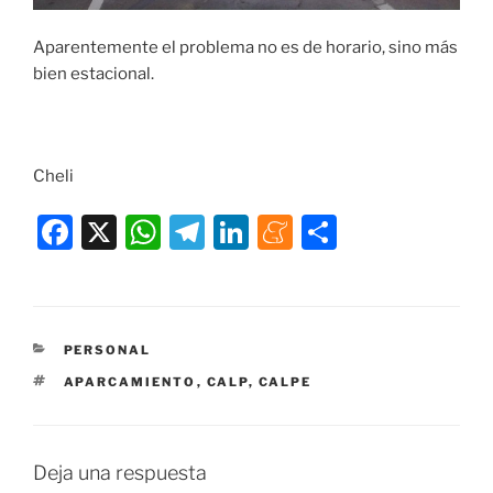
Aparentemente el problema no es de horario, sino más
bien estacional.
Cheli
F
X
W
T
Li
M
C
a
h
el
n
e
o
c
at
e
k
n
m
e
s
gr
e
e
p
CATEGORÍAS
PERSONAL
b
A
a
dI
a
ar
ETIQUETAS
APARCAMIENTO
,
CALP
,
CALPE
o
p
m
n
m
tir
o
p
e
k
Deja una respuesta