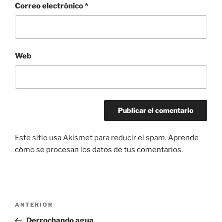
Correo electrónico
*
Web
Este sitio usa Akismet para reducir el spam.
Aprende
cómo se procesan los datos de tus comentarios.
Navegación
Entrada
ANTERIOR
de
anterior:
Derrochando agua