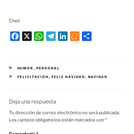
Cheli
F
X
W
T
Li
M
C
a
h
el
n
e
o
c
at
e
k
n
m
e
s
gr
e
e
p
CATEGORÍAS
HUMOR
,
PERSONAL
b
A
a
dI
a
ar
ETIQUETAS
FELICITACIÓN
,
FELIZ NAVIDAD
,
NAVIDAD
o
p
m
n
m
tir
o
p
e
k
Deja una respuesta
Tu dirección de correo electrónico no será publicada.
Los campos obligatorios están marcados con
*
Comentario
*