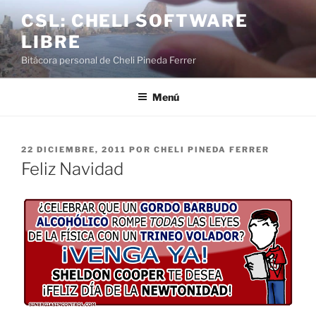
Saltar
CSL: CHELI SOFTWARE
al
LIBRE
contenido
Bitácora personal de Cheli Pineda Ferrer
Menú
PUBLICADO
22 DICIEMBRE, 2011
POR
CHELI PINEDA FERRER
EL
Feliz Navidad