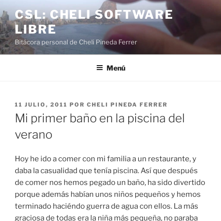
Saltar
CSL: CHELI SOFTWARE
al
LIBRE
contenido
Bitácora personal de Cheli Pineda Ferrer
Menú
PUBLICADO
11 JULIO, 2011
POR
CHELI PINEDA FERRER
EL
Mi primer baño en la piscina del
verano
Hoy he ido a comer con mi familia a un restaurante, y
daba la casualidad que tenía piscina. Así que después
de comer nos hemos pegado un baño, ha sido divertido
porque además habían unos niños pequeños y hemos
terminado haciéndo guerra de agua con ellos. La más
graciosa de todas era la niña más pequeña, no paraba