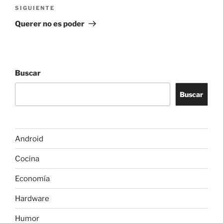
Siguiente
SIGUIENTE
entrada
Querer no es poder
Buscar
Buscar
Android
Cocina
Economía
Hardware
Humor