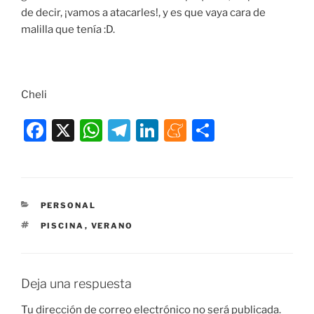
de decir, ¡vamos a atacarles!, y es que vaya cara de
malilla que tenía :D.
Cheli
F
X
W
T
Li
M
C
a
h
el
n
e
o
c
at
e
k
n
m
e
s
gr
e
e
p
CATEGORÍAS
PERSONAL
b
A
a
dI
a
ar
ETIQUETAS
PISCINA
,
VERANO
o
p
m
n
m
tir
o
p
e
k
Deja una respuesta
Tu dirección de correo electrónico no será publicada.