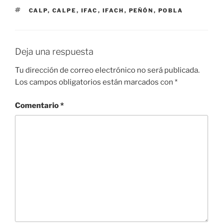
b
A
a
dI
a
ar
ETIQUETAS
CALP
,
CALPE
,
IFAC
,
IFACH
,
PEÑÓN
,
POBLA
o
p
m
n
m
tir
o
p
e
k
Deja una respuesta
Tu dirección de correo electrónico no será publicada.
Los campos obligatorios están marcados con
*
Comentario
*