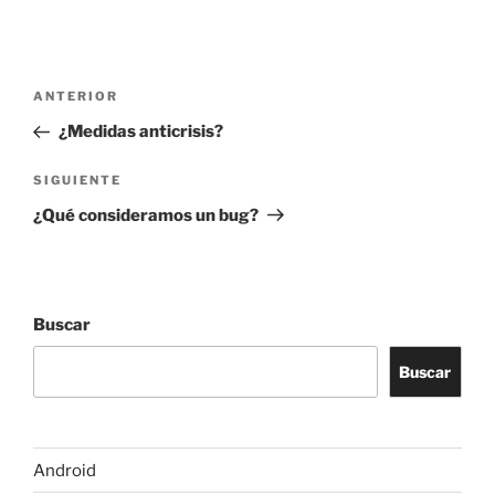
Navegación
Entrada
ANTERIOR
de
anterior:
¿Medidas anticrisis?
entradas
Siguiente
SIGUIENTE
entrada
¿Qué consideramos un bug?
Buscar
Buscar
Android