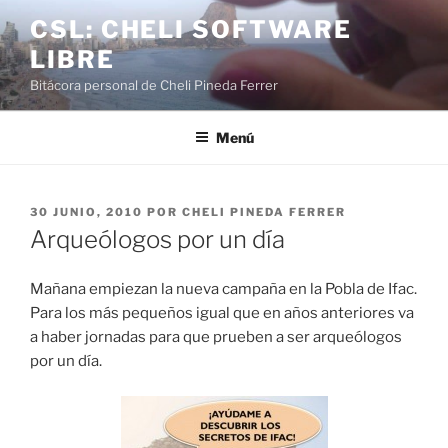
Saltar
CSL: CHELI SOFTWARE
al
LIBRE
contenido
Bitácora personal de Cheli Pineda Ferrer
Menú
PUBLICADO
30 JUNIO, 2010
POR
CHELI PINEDA FERRER
EL
Arqueólogos por un día
Mañana empiezan la nueva campaña en la Pobla de Ifac.
Para los más pequeños igual que en años anteriores va
a haber jornadas para que prueben a ser arqueólogos
por un día.