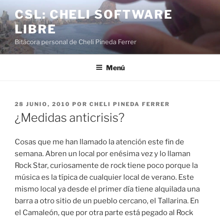
Saltar
CSL: CHELI SOFTWARE
al
LIBRE
contenido
Bitácora personal de Cheli Pineda Ferrer
Menú
PUBLICADO
28 JUNIO, 2010
POR
CHELI PINEDA FERRER
EL
¿Medidas anticrisis?
Cosas que me han llamado la atención este fin de
semana. Abren un local por enésima vez y lo llaman
Rock Star, curiosamente de rock tiene poco porque la
música es la típica de cualquier local de verano. Este
mismo local ya desde el primer día tiene alquilada una
barra a otro sitio de un pueblo cercano, el Tallarina. En
el Camaleón, que por otra parte está pegado al Rock