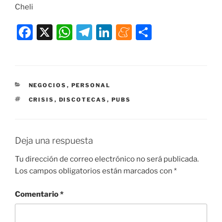
Cheli
F
X
W
T
Li
M
C
a
h
el
n
e
o
c
at
e
k
n
m
e
s
gr
e
e
p
CATEGORÍAS
NEGOCIOS
,
PERSONAL
b
A
a
dI
a
ar
ETIQUETAS
CRISIS
,
DISCOTECAS
,
PUBS
o
p
m
n
m
tir
o
p
e
k
Deja una respuesta
Tu dirección de correo electrónico no será publicada.
Los campos obligatorios están marcados con
*
Comentario
*