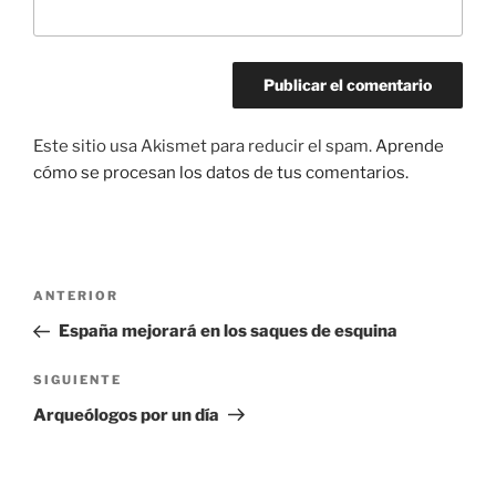
Este sitio usa Akismet para reducir el spam.
Aprende
cómo se procesan los datos de tus comentarios.
Navegación
Entrada
ANTERIOR
de
anterior:
España mejorará en los saques de esquina
entradas
Siguiente
SIGUIENTE
entrada
Arqueólogos por un día