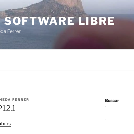
I SOFTWARE LIBRE
eda Ferrer
INEDA FERRER
Buscar
12.1
mbios
.