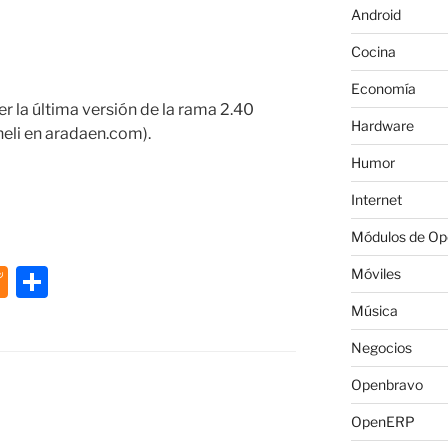
Android
Cocina
Economía
er la última versión de la rama 2.40
Hardware
eli en aradaen.com).
Humor
Internet
Módulos de O
M
C
Móviles
e
o
Música
n
m
Negocios
e
p
Openbravo
a
ar
OpenERP
m
tir