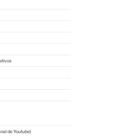
ativos
S
anal de Youtube)