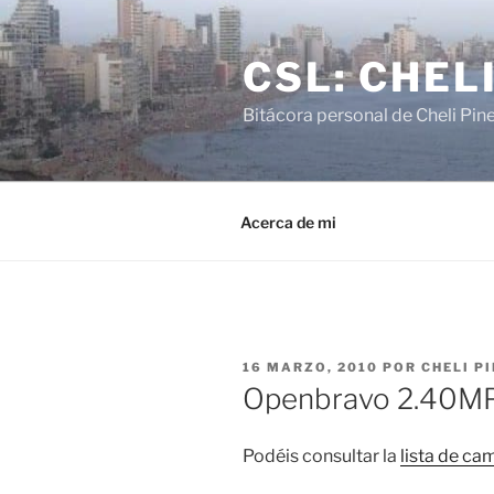
Saltar
al
CSL: CHEL
contenido
Bitácora personal de Cheli Pin
Acerca de mi
PUBLICADO
16 MARZO, 2010
POR
CHELI P
EL
Openbravo 2.40MP
Podéis consultar la
lista de ca