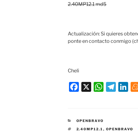
2.40MP12.1
md5
Actualización: Si quieres obten
ponte en contacto conmigo (ch
Cheli
F
X
W
T
Li
a
h
el
n
c
at
e
k
e
s
gr
e
CATEGORÍAS
OPENBRAVO
b
A
a
dI
ETIQUETAS
2.40MP12.1
,
OPENBRAVO
o
p
m
n