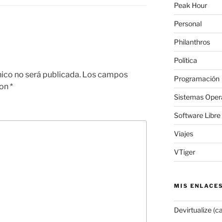
Peak Hour
e
Personal
Philanthros
Política
nico no será publicada.
Los campos
Programación
con
*
Sistemas Oper
Software Libre
Viajes
VTiger
MIS ENLACE
Devirtualize (c