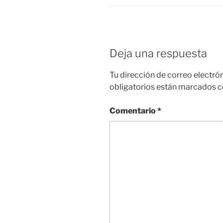
o
p
k
Deja una respuesta
Tu dirección de correo electró
obligatorios están marcados 
Comentario
*