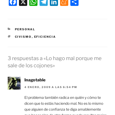
F
X
W
T
Li
M
C
a
h
el
n
e
o
c
at
e
k
n
m
e
s
gr
e
e
p
CATEGORÍAS
PERSONAL
b
A
a
dI
a
ar
ETIQUETAS
CIVISMO
,
EFICIENCIA
o
p
m
n
m
tir
o
p
e
k
3 respuestas a «Lo hago mal porque me
sale de los cojones»
Inagotable
4 ENERO, 2009 A LAS 6:54 PM
El problema también radica en quién y cómo te
dicen que lo estás haciendo mal. No es lo mismo
que alguien de confianza te diga amablemente