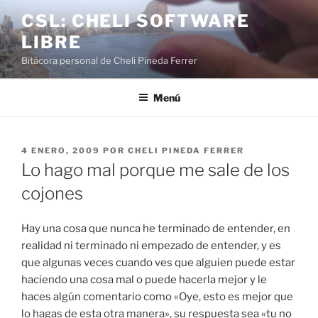
Saltar
CSL: CHELI SOFTWARE
al
LIBRE
contenido
Bitácora personal de Cheli Pineda Ferrer
Menú
PUBLICADO
4 ENERO, 2009
POR
CHELI PINEDA FERRER
EL
Lo hago mal porque me sale de los
cojones
Hay una cosa que nunca he terminado de entender, en
realidad ni terminado ni empezado de entender, y es
que algunas veces cuando ves que alguien puede estar
haciendo una cosa mal o puede hacerla mejor y le
haces algún comentario como «Oye, esto es mejor que
lo hagas de esta otra manera», su respuesta sea «tu no