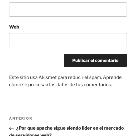
Web
Este sitio usa Akismet para reducir el spam.
Aprende
cómo se procesan los datos de tus comentarios.
Navegación
Entrada
ANTERIOR
de
anterior:
¿Por que apache sigue siendo lider en el mercado
entradas
de servidores web?