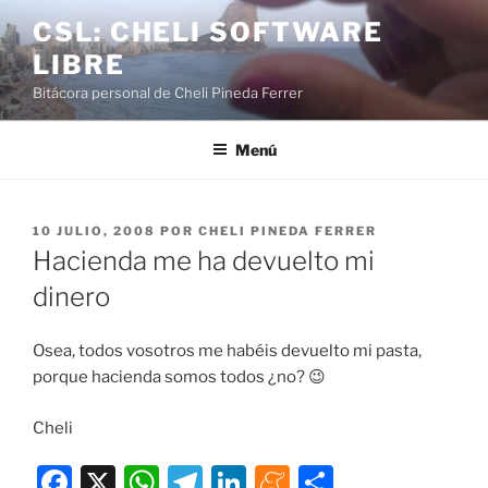
Saltar
CSL: CHELI SOFTWARE
al
LIBRE
contenido
Bitácora personal de Cheli Pineda Ferrer
Menú
PUBLICADO
10 JULIO, 2008
POR
CHELI PINEDA FERRER
EL
Hacienda me ha devuelto mi
dinero
Osea, todos vosotros me habéis devuelto mi pasta,
porque hacienda somos todos ¿no? 😉
Cheli
F
X
W
T
Li
M
C