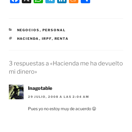
a
h
el
n
e
o
c
at
e
k
n
m
e
s
gr
e
e
p
CATEGORÍAS
NEGOCIOS
,
PERSONAL
b
A
a
dI
a
ar
ETIQUETAS
HACIENDA
,
IRPF
,
RENTA
o
p
m
n
m
tir
o
p
e
k
3 respuestas a «Hacienda me ha devuelto
mi dinero»
Inagotable
29 JULIO, 2008 A LAS 2:04 AM
Pues yo no estoy muy de acuerdo 😛