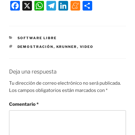
F
X
W
T
Li
M
C
a
h
el
n
e
o
c
at
e
k
n
m
e
s
gr
e
e
p
CATEGORÍAS
SOFTWARE LIBRE
b
A
a
dI
a
ar
ETIQUETAS
DEMOSTRACIÓN
,
KRUNNER
,
VIDEO
o
p
m
n
m
tir
o
p
e
k
Deja una respuesta
Tu dirección de correo electrónico no será publicada.
Los campos obligatorios están marcados con
*
Comentario
*