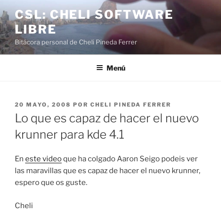
Saltar
CSL: CHELI SOFTWARE
al
LIBRE
contenido
Bitácora personal de Cheli Pineda Ferrer
Menú
PUBLICADO
20 MAYO, 2008
POR
CHELI PINEDA FERRER
EL
Lo que es capaz de hacer el nuevo
krunner para kde 4.1
En
este video
que ha colgado Aaron Seigo podeis ver
las maravillas que es capaz de hacer el nuevo krunner,
espero que os guste.
Cheli