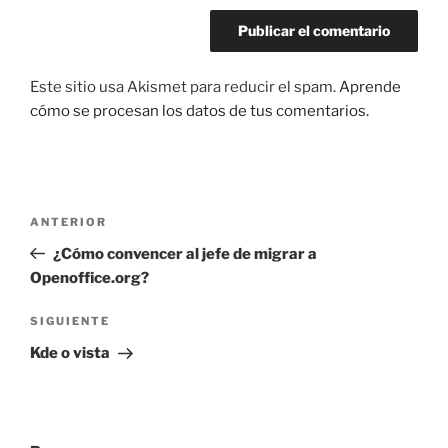
Este sitio usa Akismet para reducir el spam.
Aprende
cómo se procesan los datos de tus comentarios.
Navegación
Entrada
ANTERIOR
de
anterior:
¿Cómo convencer al jefe de migrar a
entradas
Openoffice.org?
Siguiente
SIGUIENTE
entrada
Kde o vista