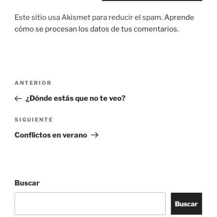
Este sitio usa Akismet para reducir el spam.
Aprende
cómo se procesan los datos de tus comentarios.
Navegación
Entrada
ANTERIOR
de
anterior:
¿Dónde estás que no te veo?
entradas
Siguiente
SIGUIENTE
entrada
Conflictos en verano
Buscar
Buscar