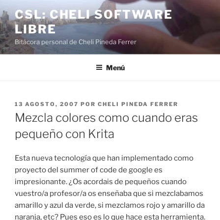
Saltar
CSL: CHELI SOFTWARE
al
LIBRE
contenido
Bitácora personal de Cheli Pineda Ferrer
Menú
PUBLICADO
13 AGOSTO, 2007
POR
CHELI PINEDA FERRER
EL
Mezcla colores como cuando eras
pequeño con Krita
Esta nueva tecnología que han implementado como
proyecto del summer of code de google es
impresionante. ¿Os acordais de pequeños cuando
vuestro/a profesor/a os enseñaba que si mezclabamos
amarillo y azul da verde, si mezclamos rojo y amarillo da
naranja, etc? Pues eso es lo que hace esta herramienta.