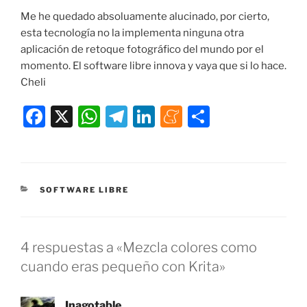
Me he quedado absoluamente alucinado, por cierto,
esta tecnología no la implementa ninguna otra
aplicación de retoque fotográfico del mundo por el
momento. El software libre innova y vaya que si lo hace.
Cheli
F
X
W
T
Li
M
C
a
h
el
n
e
o
c
at
e
k
n
m
e
s
gr
e
e
p
CATEGORÍAS
SOFTWARE LIBRE
b
A
a
dI
a
ar
o
p
m
n
m
tir
o
p
e
4 respuestas a «Mezcla colores como
k
cuando eras pequeño con Krita»
Inagotable