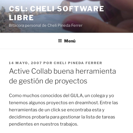
Saltar
CSL: CHELI SOFTWARE
al
LIBRE
contenido
Bitácora personal de Cheli Pineda Ferrer
Menú
PUBLICADO
14 MAYO, 2007
POR
CHELI PINEDA FERRER
EL
Active Collab buena herramienta
de gestión de proyectos
Como muchos conocidos del GULA, un colega y yo
tenemos algunos proyectos en dreamhost. Entre las
herramientas de un click se encontraba esta y
decidimos probarla para gestionar la lista de tareas
pendientes en nuestros trabajos.