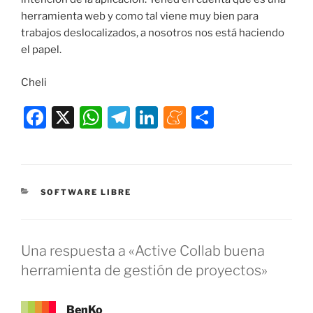
herramienta web y como tal viene muy bien para
trabajos deslocalizados, a nosotros nos está haciendo
el papel.
Cheli
F
X
W
T
Li
M
C
a
h
el
n
e
o
c
at
e
k
n
m
e
s
gr
e
e
p
CATEGORÍAS
SOFTWARE LIBRE
b
A
a
dI
a
ar
o
p
m
n
m
tir
o
p
e
Una respuesta a «Active Collab buena
k
herramienta de gestión de proyectos»
BenKo