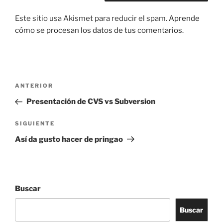
Este sitio usa Akismet para reducir el spam.
Aprende
cómo se procesan los datos de tus comentarios.
Navegación
Entrada
ANTERIOR
de
anterior:
Presentación de CVS vs Subversion
entradas
Siguiente
SIGUIENTE
entrada
Así da gusto hacer de pringao
Buscar
Buscar