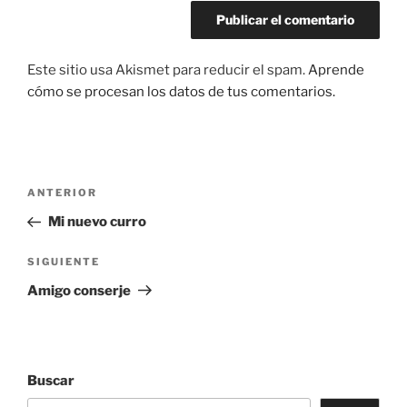
Este sitio usa Akismet para reducir el spam.
Aprende
cómo se procesan los datos de tus comentarios.
Navegación
Entrada
ANTERIOR
de
anterior:
Mi nuevo curro
entradas
Siguiente
SIGUIENTE
entrada
Amigo conserje
Buscar