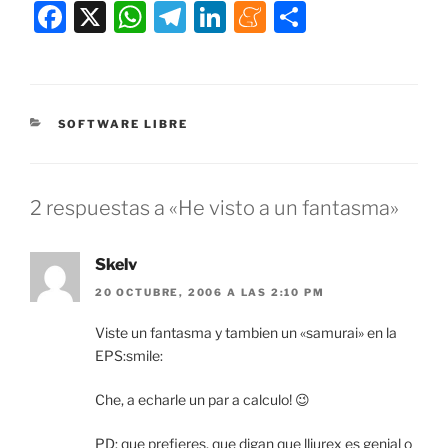
F
X
W
T
Li
M
C
a
h
el
n
e
o
c
at
e
k
n
m
e
s
gr
e
e
p
CATEGORÍAS
SOFTWARE LIBRE
b
A
a
dI
a
ar
o
p
m
n
m
tir
o
p
e
2 respuestas a «He visto a un fantasma»
k
Skelv
20 OCTUBRE, 2006 A LAS 2:10 PM
Viste un fantasma y tambien un «samurai» en la
EPS:smile:
Che, a echarle un par a calculo! 😉
PD: que prefieres, que digan que lliurex es genial o