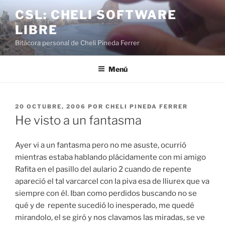
Saltar
CSL: CHELI SOFTWARE
al
LIBRE
contenido
Bitácora personal de Cheli Pineda Ferrer
Menú
PUBLICADO
20 OCTUBRE, 2006
POR
CHELI PINEDA FERRER
EL
He visto a un fantasma
Ayer vi a un fantasma pero no me asuste, ocurrió
mientras estaba hablando plácidamente con mi amigo
Rafita en el pasillo del aulario 2 cuando de repente
apareció el tal varcarcel con la piva esa de lliurex que va
siempre con él. Iban como perdidos buscando no se
qué y de repente sucedió lo inesperado, me quedé
mirandolo, el se giró y nos clavamos las miradas, se ve