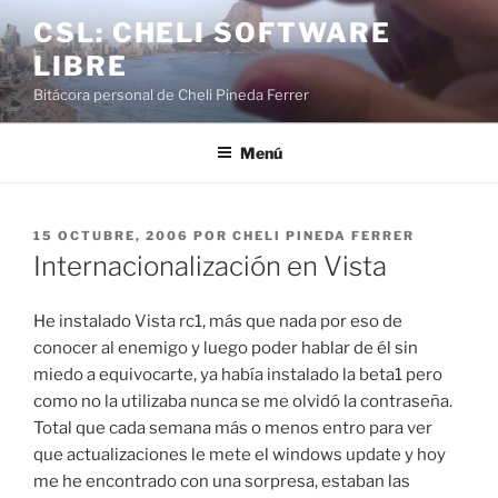
Saltar
CSL: CHELI SOFTWARE
al
LIBRE
contenido
Bitácora personal de Cheli Pineda Ferrer
Menú
PUBLICADO
15 OCTUBRE, 2006
POR
CHELI PINEDA FERRER
EL
Internacionalización en Vista
He instalado Vista rc1, más que nada por eso de
conocer al enemigo y luego poder hablar de él sin
miedo a equivocarte, ya había instalado la beta1 pero
como no la utilizaba nunca se me olvidó la contraseña.
Total que cada semana más o menos entro para ver
que actualizaciones le mete el windows update y hoy
me he encontrado con una sorpresa, estaban las