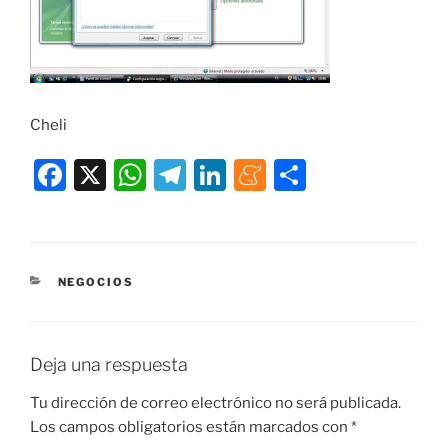
Cheli
F
X
W
T
Li
M
C
a
h
el
n
e
o
c
at
e
k
n
m
e
s
gr
e
e
p
CATEGORÍAS
NEGOCIOS
b
A
a
dI
a
ar
o
p
m
n
m
tir
o
p
e
Deja una respuesta
k
Tu dirección de correo electrónico no será publicada.
Los campos obligatorios están marcados con
*