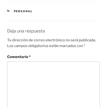
c
at
e
k
n
m
e
s
gr
e
e
p
CATEGORÍAS
PERSONAL
b
A
a
dI
a
ar
o
p
m
n
m
tir
o
p
e
Deja una respuesta
k
Tu dirección de correo electrónico no será publicada.
Los campos obligatorios están marcados con
*
Comentario
*