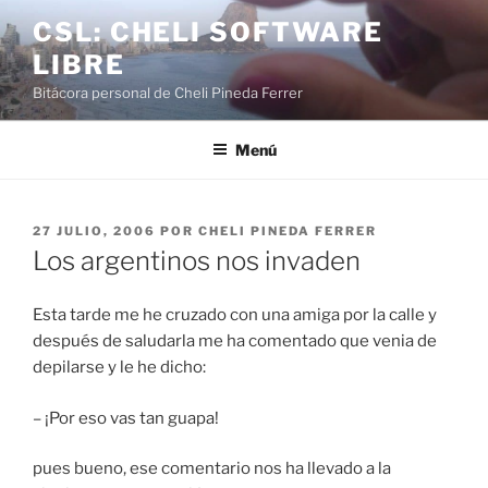
Saltar
CSL: CHELI SOFTWARE
al
LIBRE
contenido
Bitácora personal de Cheli Pineda Ferrer
Menú
PUBLICADO
27 JULIO, 2006
POR
CHELI PINEDA FERRER
EL
Los argentinos nos invaden
Esta tarde me he cruzado con una amiga por la calle y
después de saludarla me ha comentado que venia de
depilarse y le he dicho:
– ¡Por eso vas tan guapa!
pues bueno, ese comentario nos ha llevado a la