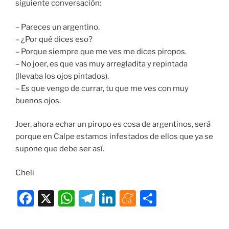
siguiente conversación:
– Pareces un argentino.
– ¿Por qué dices eso?
– Porque siempre que me ves me dices piropos.
– No joer, es que vas muy arregladita y repintada
(llevaba los ojos pintados).
– Es que vengo de currar, tu que me ves con muy
buenos ojos.
Joer, ahora echar un piropo es cosa de argentinos, será
porque en Calpe estamos infestados de ellos que ya se
supone que debe ser así.
Cheli
F
X
W
T
Li
M
C
a
h
el
n
e
o