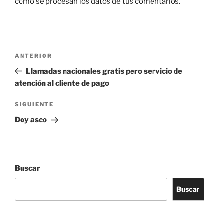
cómo se procesan los datos de tus comentarios.
Navegación
Entrada
ANTERIOR
de
anterior:
Llamadas nacionales gratis pero servicio de
entradas
atención al cliente de pago
Siguiente
SIGUIENTE
entrada
Doy asco
Buscar
Buscar