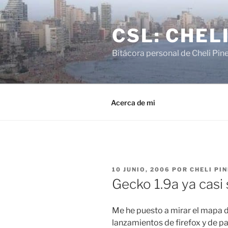
Saltar
al
CSL: CHEL
contenido
Bitácora personal de Cheli Pin
Acerca de mi
PUBLICADO
10 JUNIO, 2006
POR
CHELI PI
EL
Gecko 1.9a ya casi 
Me he puesto a mirar el mapa 
lanzamientos de firefox y de pa