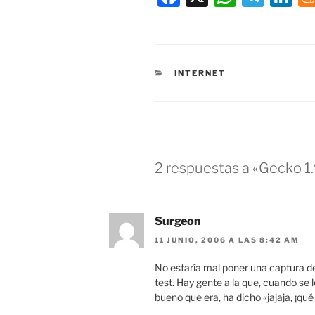
a
h
el
n
c
at
e
k
e
s
gr
e
CATEGORÍAS
INTERNET
b
A
a
dI
o
p
m
n
o
p
k
2 respuestas a «Gecko 1.9
Surgeon
11 JUNIO, 2006 A LAS 8:42 AM
No estaría mal poner una captura de
test. Hay gente a la que, cuando se 
bueno que era, ha dicho «jajaja, ¡qu