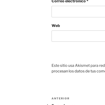
Correo electrónico
*
Web
Este sitio usa Akismet para red
procesan los datos de tus com
Navegación
Entrada
ANTERIOR
anterior: