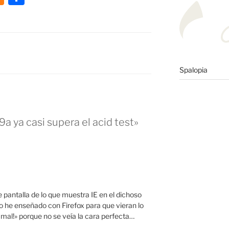
e
o
n
m
e
p
a
ar
Spalopia
m
tir
e
a ya casi supera el acid test»
 pantalla de lo que muestra IE en el dichoso
lo he enseñado con Firefox para que vieran lo
é mal!» porque no se veía la cara perfecta…