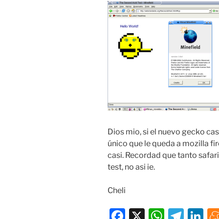
Dios mio, si el nuevo gecko casi
único que le queda a mozilla fi
casi. Recordad que tanto safar
test, no asi ie.
Cheli
F
X
W
T
Li