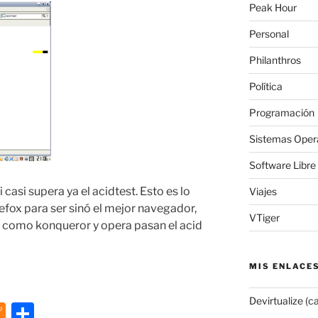
Peak Hour
Personal
Philanthros
Política
Programación
Sistemas Oper
Software Libre
 casi supera ya el acidtest. Esto es lo
Viajes
refox para ser sinó el mejor navegador,
VTiger
i como konqueror y opera pasan el acid
MIS ENLACE
Devirtualize (c
M
C