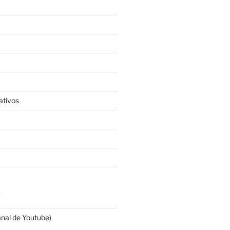
ativos
S
anal de Youtube)