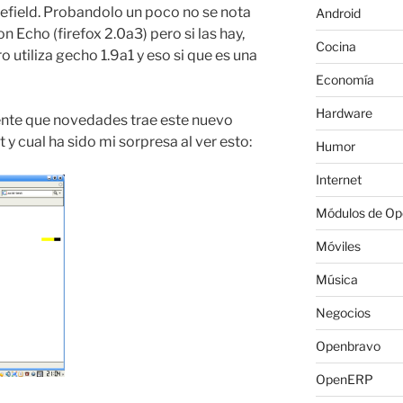
efield. Probandolo un poco no se nota
Android
Echo (firefox 2.0a3) pero si las hay,
Cocina
ro utiliza gecho 1.9a1 y eso si que es una
Economía
Hardware
te que novedades trae este nuevo
 y cual ha sido mi sorpresa al ver esto:
Humor
Internet
Módulos de O
Móviles
Música
Negocios
Openbravo
OpenERP