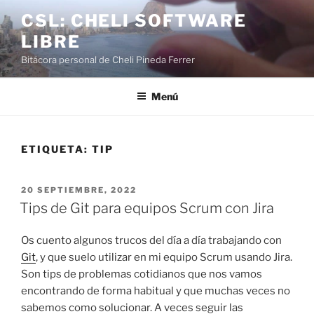
Saltar
CSL: CHELI SOFTWARE
al
LIBRE
contenido
Bitácora personal de Cheli Pineda Ferrer
Menú
ETIQUETA:
TIP
PUBLICADO
20 SEPTIEMBRE, 2022
EL
Tips de Git para equipos Scrum con Jira
Os cuento algunos trucos del día a día trabajando con
Git
, y que suelo utilizar en mi equipo Scrum usando Jira.
Son tips de problemas cotidianos que nos vamos
encontrando de forma habitual y que muchas veces no
sabemos como solucionar. A veces seguir las