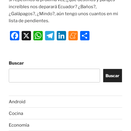
increíbles nos deparará Ecuador? ¿Baños?,
¿Galápagos?, ¿Mindo?, aún tengo unos cuantos en mi
lista de pendientes.
F
X
W
T
Li
M
C
a
h
el
n
e
o
c
at
e
k
n
m
e
s
gr
e
e
p
Buscar
b
A
a
dI
a
ar
Buscar
o
p
m
n
m
tir
o
p
e
k
Android
Cocina
Economía