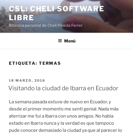
Saltar
CSL: CHELI SOFTWARE
al
LIBRE
contenido
Bitácora personal de Cheli Pineda Ferrer
Menú
ETIQUETA:
TERMAS
PUBLICADO
18 MARZO, 2016
EL
Visitando la ciudad de Ibarra en Ecuador
La semana pasada estuve de nuevo en Ecuador, y
desde el primer momento me sentí genial. Nada más
aterrizar me fui a Ibarra con unos amigos. No había
estado en Ibarra nunca y la verdad es que tampoco
pude conocer demasiado la ciudad ya que al parecer lo