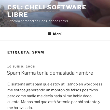
Saltar
CSL: CHELI SOFTWARE
al
LIBRE
contenido
Bitácora personal de Cheli Pineda Ferrer
Menú
ETIQUETA:
SPAM
PUBLICADO
10 JUNIO, 2008
EL
Spam Karma tenía demasiada hambre
El sistema antispam que estoy utilizando en wordpress
me estaba generando un montón de falsos positivos
pero como nadie me decía nada ni me había dado
cuenta. Menos mal que está Antonio por ahí antento y
me ha avisado.