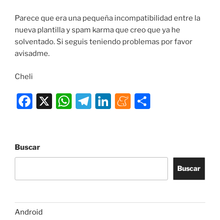
Parece que era una pequeña incompatibilidad entre la
nueva plantilla y spam karma que creo que ya he
solventado. Si seguis teniendo problemas por favor
avisadme.
Cheli
F
X
W
T
Li
M
C
a
h
el
n
e
o
c
at
e
k
n
m
e
s
gr
e
e
p
Buscar
b
A
a
dI
a
ar
Buscar
o
p
m
n
m
tir
o
p
e
k
Android